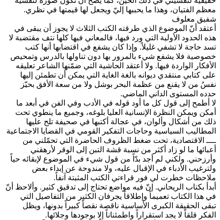
حقيقية لنفسيتي في ذلك الحين، كما يصح أن تكون صورة لنفسية
معظم الفتيان، وهذا ما يحببها إليّ ويجعل لها قيمتها في نظري.
شفيق معلوف
أعتقد أنّ الموضوع الذي طرقته الكتب الثلاث لا يجوز أن يبقى في
هذه الحدود الأولية التي ورد فيها، فالمعاني فيها كلها نتف مقتضبة لا
تسد حاجة لا تشفي غليلاً. وإذا كان يشفع في اقتضابها أنها كتب
خصوصية فلا يشفع شيء بالمرور بها دون تناولها بالدرس وتمحيص
الأفكار الواردة فيها. ولا أعتقد الحاشية التي ضمّنها الشاعر تعليقه
على كتابي منتقدي ديوانه بالغة الغاية التي يمكن أن تطمئن إليها
نفسُ من لا يقنع من عظمة البحر بوشل ولا من سعة الأفق بحيّز
حدده المستوى الداني الماضي.
لا أطمح إلى قول كل ما أود قوله في الأدب وفي الفن في أبعد ما
أمكن ويمكن النظرة الإنسانية العليا بلوغه، وجميع ما ينطوي تحت
ذلك من أشكال وألوان، في عجالة أكتبها في صحيفة تلح عليها
المطاليب السياسية وحاجات التفكير القومي في القضايا الاجتماعية
ــــ الاقتصادية، تحت ضغط الظروف الحاضرة التي تحمّلني من
أعبائها ما لو زاد أكثر من نسبة قشة التبن إلى الوقر لأرهقني
وأرزحني. ولكني لم أجد بدّاً من قول شيء في الموضوع لإبقائه حياً
ولترغيب الأدباء في الإقبال عليه، ولا مندوحة عن إبداء بعض
ملاحظات خطرت لي فور قراءتي الكتب المثبتة آنفاً.
أبدأ بكتاب الريحاني. إنّ فيه مواضع تحتاج إلى تدقيق كثير. وألاحظ أنّ
في هذا الكتاب تعميماً وإطلاقاً يجرفان الكثير من التفاصيل التي
تبقى الحقيقة الكبرى الأساسية ناقصة نقصاً كبيراً بدونها، ويظل
الفكر قلقاً لا يجد استقراراً واطمئناناً إلا بوجودها وجلائها.