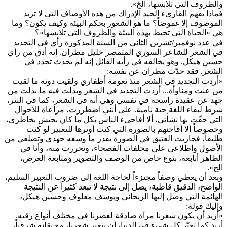
والظروف التي تلابسها، الخ».
فماذا يفهم القارىء الجيد الإدراك من هذه الأوصاف التي لا تزيد
الموصوف إلا غموضاً؟ ما هو الشعور بحكم البيئة وكيف يكون؟ وما
هي «الحياة التي تحيط بهذه البيئة والظروف التي تلابسها»؟
في عدد نوفمبر/تشرين الثاني من السنة المذكورة رأي في التجديد
في الشعر للشاعر السوري المتمصر خليل مطران. إنه أدق من رأي
حسين هيكل. وهو يخالفه في رأيه القائل إنه لم يحدث تجدد في
الشعر. فقد حدّث مطران عن نفسه:
«أردت التجديد في الشعر منذ نعومة أظفاري ولقيت دونه ما لقيت
من عنت ومناوأة... أردت التجديد في الشعر وبذلت فيه ما بذلت من
جهد عن عقيدة راسخة في نفسي وهي أنه في الشعر، كما في النثر،
شرط لبقاء اللغة حية نامية. على أنني اضطررت، مراعاة للأحوال
التي حفّت بها نشأتي، ألا أفاجىء الناس بكل ما كان بجيش بخاطري،
وخصوصاً ألا أفاجئهم بالصورة التي كنت أوثرها للتعبير لو كنت
طليقاً، فجاريت العتيق في الصورة بقدر ما وسعه جهدي وتضلعي من
الأصول واطلاعي على مخلفات الفصحاء، وتحررت منه، وأنا في
الظاهر أتابعه، بنوع خاص من الوصف والتصوير ومتابعة الغرض،
الخ».
وبعد أن يعطي وصفاً مجتزءاً لحاجة اللغة إلى ضروب التعبير السليم،
الواضح، الدقيق قاطبة، يصل إلى نتيجة لا تبعد كثيراً عن النتيجة
الهائمة التي وصل إليها الريحاني ويوسف معلوف وحسين هيكل،
وإليك قوله:
«أريد أن يكون شعرنا مرآة صادقة لعصرنا في مختلف أنواع رقيه.
أريد كما تغيّر كل شيء في الدنيا، أن يتغير شعرنا، مع بقائه شرقياً،