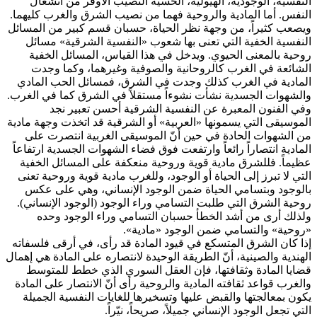
النفسية، الوجودية، الهيولية، الحسية النصيب الأوفر من انشغال
النفس. أما المادية والروحية فهما من نصيب الشرق والغرب كليهما.
ويصعب كثيراً، من وجهة نظر الحياة، حسبان قسم كبير من المسائل
النفسية الخفية التي تعنى بها شعوب «النفسية الشرقية» مسائل
روحية بالمعنى الحيوي. ويدخل في هذا القياس، المسائل الخفية
الشائعة في الغرب كالروحانية والصوفية وغيرهما، وكما وجدت
المادية في الغرب كذلك وجدت في الشرق، فمسائل الحب المادي
والشهوات الجسدية نشأت نشوءاً مستقلاً في الشرق كما في الغرب.
وفي الفنون المعبرة عن النفسية الشرقية أحسن تعبير نجد
الموسيقى التي يسمونها «العربية» أو الشرقية قد اتخذت وجهة مادية
من الشهوات الحادة في حين أنّ الموسيقى الغربية انتصرت على
المادية انتصاراً رائعاً وارتفعت فوق فضاء الشهوات الجسدية ارتفاعاً
عظيماً. فللشرق مادية قوية وروحية منعكفة على المسائل الخفية
التي لا تبرز إلى الحياة أو الوجود، وللغرب مادية قوية وروحية تعنى
بالوجود وبتسامي الحياة ضمن الوجود الإنساني، وهي على عكس
روحية الشرق التي طلبت التسامي وراء الوجود (الوجود الإنساني).
ولذلك أرى من أشد الخطأ حسبان التسامي وراء الوجود وحده
«روحية» والتسامي ضمن الوجود «مادية».
إذا كان الشرق المتسكع في قيود المادة قد رأى، في أرقى فلسفاته
الهندية والصينية، أنّ الطريقة الوحيدة لانتصاره على المادة هي إهمال
قضايا المادة وثقافتها، فإن العقل السوري الذي خطط للمتوسط
والغرب قواعد ثقافته المادية والروحية رأى أنّ الانتصار على المادة
يكون بمعالجتها والقبض عليها وتسخيرها للغايات النفسية الجميلة
التي تجعل الوجود الإنساني جميلاً، صريحاً، نيّراً.