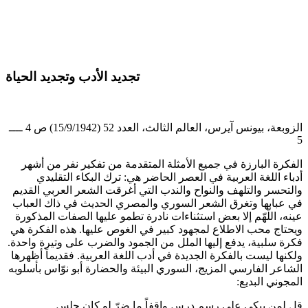
تجديد الأدب وتجديد الحياة
الزوبعة، بيونس آيرس، العالم الثالث، العدد 52 (15/9/1942) ص 4 ــــ
5
الفكرة البارزة في جميع الأمثلة المتقدمة من تفكير نفر من أشهر
أدباء اللغة العربية في العصر الحاضر هي: ترك البكاء التقليدي
والتحسر والتلهف والنواح والندب التي أغرقت الشعر العربي القديم
في عبابها وتغرق الشعر السوري والمصري الحديث في ذاك العباب
عينه، اللّهّم إلا بعض استثناءات نادرة تطمو عليها الصفات المذكورة
ويحتاج محب الاطلاع لمجهود كبير في الغوص عليها. هذه الفكرة هي
فكرة سلبية، يدفع إليها الملل من الجمود والضرب على وتيرة واحدة.
ولكنها ليست بالفكرة الجديدة في أدب اللغة العربية. فقديماً أظهرها
الشاعر الفارسي المزيج، السوري البيئة والحضارة أبو نوّاس بأسلوبه
المجوني البديع:
قل لمن يبكي على رسم درس واقفاً ما ضرّ لو كان جلس