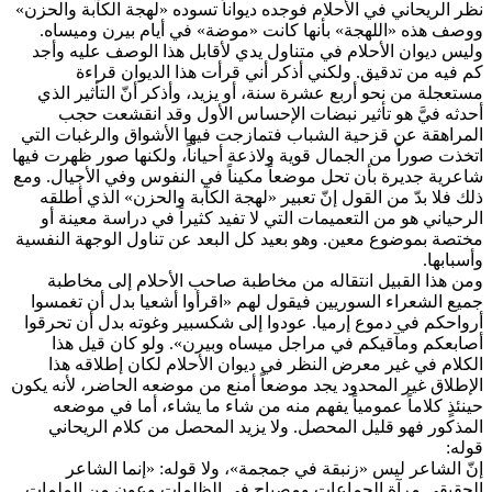
نظر الريحاني في الأحلام فوجده ديواناً تسوده «لهجة الكآبة والحزن»
ووصف هذه «اللهجة» بأنها كانت «موضة» في أيام بيرن وميساه.
وليس ديوان الأحلام في متناول يدي لأقابل هذا الوصف عليه وأجد
كم فيه من تدقيق. ولكني أذكر أني قرأت هذا الديوان قراءة
مستعجلة من نحو أربع عشرة سنة، أو يزيد، وأذكر أنّ التأثير الذي
أحدثه فيَّ هو تأثير نبضات الإحساس الأول وقد انقشعت حجب
المراهقة عن قزحية الشباب فتمازجت فيها الأشواق والرغبات التي
اتخذت صوراً من الجمال قوية ولاذعة أحياناً، ولكنها صور ظهرت فيها
شاعرية جديرة بأن تحل موضعاً مكيناً في النفوس وفي الأجيال. ومع
ذلك فلا بدّ من القول إنّ تعبير «لهجة الكآبة والحزن» الذي أطلقه
الرحياني هو من التعميمات التي لا تفيد كثيراً في دراسة معينة أو
مختصة بموضوع معين. وهو بعيد كل البعد عن تناول الوجهة النفسية
وأسبابها.
ومن هذا القبيل انتقاله من مخاطبة صاحب الأحلام إلى مخاطبة
جميع الشعراء السوريين فيقول لهم «اقرأوا أشعيا بدل أن تغمسوا
أرواحكم في دموع إرميا. عودوا إلى شكسبير وغوته بدل أن تحرقوا
أصابعكم ومآقيكم في مراجل ميساه وبيرن». ولو كان قيل هذا
الكلام في غير معرض النظر في ديوان الأحلام لكان إطلاقه هذا
الإطلاق غير المحدود يجد موضعاً أمنع من موضعه الحاضر، لأنه يكون
حينئذٍ كلاماً عمومياً يفهم منه من شاء ما يشاء، أما في موضعه
المذكور فهو قليل المحصل. ولا يزيد المحصل من كلام الريحاني
قوله:
إنّ الشاعر ليس «زنبقة في جمجمة»، ولا قوله: «إنما الشاعر
الحقيقي مرآة الجماعات ومصباح في الظلمات وعون من الملمات