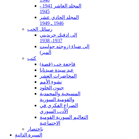
المجلد العاشر 1941 -
1945
المجلد الحادي عشر
1946 ـ 1949
رسائل الحب
إلى ادفيك جريديني
1937- 1938
إلى ضياء (زوجته جولييت
المير)
كتب
فاجعة حب (قصة)
عيد سيدة صيدنايا
المحاضرات العشر
نشوء الأمم
جنون الخلود
المسيحية والمحمدية
والقومية السورية
الصراع الفكري في
الأدب السوري
التعاليم السورية القومية
الاجتماعية
باختصار
السيرة الذاتية