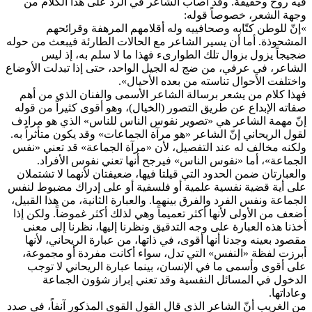
فيه روح وحقيقة. وقد أصاب الشاعر في الرد على هذا الكلام من
وجهة الشعر، خصوصاً قوله:
»إنّ للوطن كتّابه وصحافييه وله أقلامهم المرهفة وقرائحهم
المشحوذة. أما أن يسير الشاعر مع الحالات الطارئة فيبعث من حوله
ضجيجاً يزول بزوال تلك الطوارىء فهذا ما لا سلم به، إذ ليس
الشاعر، في عرفي، من ضج له الجيل الواحد، حتى إذا تبدلت الأوضاع
واختلفت الأحوال تناسته من بعده الأحيال».
فهذا كلام من يشعر برسالة الشاعر الأسمى والفنان الذي من أهم
صفاته الإبداع عن طريق التصور (الخيال)، وهو أقوى كثيراً من قوله
إنّ مهمة الشاعر هي «تصوير نفوس الناس للناس» الذي هو مرادف
لقول الريحاني إنّ الشاعر «هو مرآة الجماعات» وقد يكون متأثراً به.
ولكنه مخالف له عند التفصيل، لأن «مرآة الجماعة» قد تعني «نفس
الجماعة»، أما «نفوس الناس» فيرجح أنها تعني نفوس الأفراد.
والعبارتان ضمن الحدود التي قيلتا فيها، ضعيفتان لأنهما لا تشتملان
على أية قضية نفسية علمية أو فلسفية أو على إدراك مضبوط لنفس
الجماعة ونفس الفرد والفرق بينهما. والعبارة الثانية، من هذا القبيل،
أضعف من الأولى لأنها أكثر تعميماً وهي لذلك أكثر غموضاً. ولكن إذا
أخذنا هذه العبارة على وجه التدقيق ونظرنا إليها، نظرنا إلى معنى
مقصود بعينه وجدنا أنها أقوى، في ذاتها، من عبارة الريحاني، لأنها
أبرزت لفظة «النفس» التي تدل، سواء أكانت مفردة أو مجموعة،
على أقوى وأسمى ما في الإنسان، بينما عبارة الريحاني لا توجب
الدخول في المسائل النفسية وقد تعني إبراز شؤون الجماعة
وعاداتها.
من الغريب أنّ الشاعر الذي قال القول القوي المذكور آنفاً، في صدد