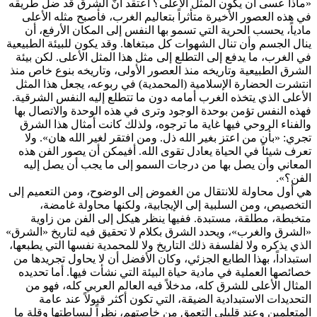
«ماذا عسى أن يكون المثل الأعلى؟ أعتقد أنّ الشرق قد ضل طريقه
في هذه العصور الأخيرة متأثراً بتعاليم الغرب، فأصبح مثله الأعلى
مادياً، يحسب الحرية التي تسمو بها النفس إلى المكان الأرفع، أن
ينال الجسم وأن تنال الشهوات كل مبتغاها. وقد يكون للبيئة الطبيعية
في الغرب، ما يدفع إلى التطلع إلى مثل هذا المثل الأعلى. لكن بيئة
الشرق الطبيعية وتاريخه منذ العصور الأولى، وتاريخه بنوع خاص منذ
انتشرت الحضارة الإسلامية (المحمدية) في ربوعه، يجعل هذا المثل
الأعلى الذي يتخذه الغرب أمامه دون ما تتطلع إليه النفس الشرقية.
فهذه النفس تؤمن بوحدة الوجود وترى في هذه الوحدة والاتصال بها
والفناء الروحي فيها غاية ما ترجوه، ولذلك كانت أمثال هذا الشرق
تجري: «بأن من اعتز بغير الله ذل. ومن افتقر لغير الله هان». ولا
تعرف شيئاً في الحياة يعادل تقوى الله. أفيمكن أن يصور الفن هذه
المعاني وأن يصل بها من درجات السمو إلى ما يجب أن يصل إليه
الفن؟».
هي أول محاولة للانتقال من الغموض إلى الوضوح، ومن التعميم إلى
التخصيص، ومن السلبية إلى الإيجابية، ولكنها محاولة غامضة،
متخبطة، مطلقة، مستبدة. ففيها ينظر هيكل إلى الفن من زاوية
«الشرق والغرب»، ويحدد الشرق بكلام لا تحقيق فيه لتاريخ «الشرق»
الذي يذكره ولا لفلسفة ذلك التاريخ ولا للمحمدية نفسها التي يطبعها،
استبداداً، بهذا الطابع الجزئي، وكان الأفضل أن لا يحاول تجريدها من
خصائصها العملية في مادية حياة البيئة التي نشأت فيها. أما تحديده
المثال الأعلى للشرق كله، مدخلاً فيه العالم العربي كله، فهو من
التحديدات الاستبدادية الضيقة، التي تكون أكثر قبولاً عند عامة
المتعلمين وعند قليلي التعمق من خاصتهم، نظراً لبساطتها وقلة ما