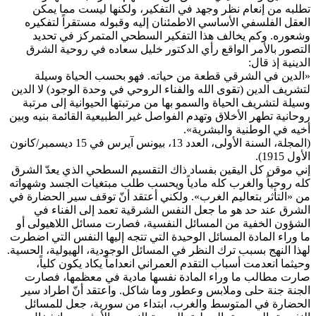
تطلبه من إنعام نظر وجهد في التفكير، ولكنها ليست مما يمكن
العقل الفلسفي الأساسي الاطمئنان إليه وقبوله مستقراً لتفكيره
وشعوره. وكم يخالف هذا التفكير السطحي المتمركز في تحديد
التصور بالأمر الواقع رأي الدكتور خليل سعاده في روحية الشرق
الدينية إذ قال:
«الدين في الشرقي قطعة من حياته. فهو بحسب الحياة وسيلة
لتشريف الدين (تقوى الله والفناء الروحي في وحدة الوجود) لا الدين
وسيلة لتشريف الحياة والسمو بها من مرتبتها الحيوانية إلى مرتبة
روحانية تطهر الأخلاق وتهدم الفواصل غير الطبيعية القائمة بنيه وبين
أخيه في الوطنية والبشرية».
(المجلة، السنة الأولى، العدد 13، بيونس آيرس في 15 ديسمبر/كانون
الأول 1915).
إني موقن كل اليقين بفساد ذاك التقسيم السطحي الذي يعدّ الشرق
كله روحياً والغرب كله مادياً ويحسب طلب مبتغيات الجسد وشهواته
من «التأثر بتعاليم الغرب». ولكني أعتقد أنّ توقف سير الحضارة في
الشرق عند حد هو ما جعل النفس الشرقية تعمد إلى الفناء في
الشؤون الخفية من المسائل النفسية، فصارت مسائل اللاهيولى أو
ما وراء المادة المسائل الوحيدة التي تتجه إليها النفس التي اضطرت
لهذا النهج بسبب ترك النظر في المسائل الوجودية، الهيولية، الحسية.
وحيثما انعدمت أسباب التقدم العمراني انعداماً يكاد يكون كلياً،
صارت مطالب ما وراء المادة نفسها مادية في معظمها، فصارت
الجنة جنة حلى وملابس وعطور وما شاكل. واعتقد أنّ اطراد سير
الحضارة في المتوسط والغرب، ابتداء من سورية، جعل للمسائل