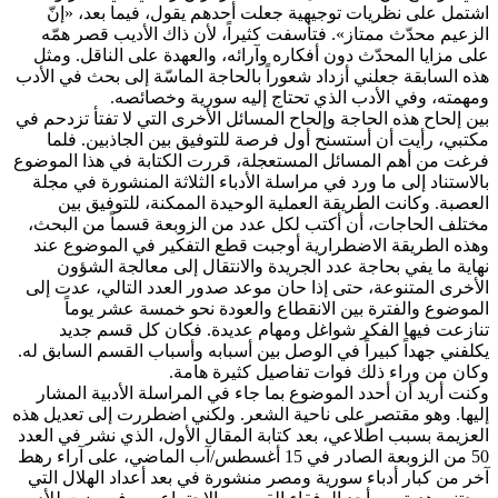
اشتمل على نظريات توجيهية جعلت أحدهم يقول، فيما بعد، «إنّ
الزعيم محدّث ممتاز». فتأسفت كثيراً، لأن ذاك الأديب قصر همّه
على مزايا المحدّث دون أفكاره وآرائه، والعهدة على الناقل. ومثل
هذه السابقة جعلني أزداد شعوراً بالحاجة الماسّة إلى بحث في الأدب
ومهمته، وفي الأدب الذي تحتاج إليه سورية وخصائصه.
بين إلحاح هذه الحاجة وإلحاح المسائل الأخرى التي لا تفتأ تزدحم في
مكتبي، رأيت أن أستسنح أول فرصة للتوفيق بين الجاذبين. فلما
فرغت من أهم المسائل المستعجلة، قررت الكتابة في هذا الموضوع
بالاستناد إلى ما ورد في مراسلة الأدباء الثلاثة المنشورة في مجلة
العصبة. وكانت الطريقة العملية الوحيدة الممكنة، للتوفيق بين
مختلف الحاجات، أن أكتب لكل عدد من الزوبعة قسماً من البحث،
وهذه الطريقة الاضطرارية أوجبت قطع التفكير في الموضوع عند
نهاية ما يفي بحاجة عدد الجريدة والانتقال إلى معالجة الشؤون
الأخرى المتنوعة، حتى إذا حان موعد صدور العدد التالي، عدت إلى
الموضوع والفترة بين الانقطاع والعودة نحو خمسة عشر يوماً
تنازعت فيها الفكر شواغل ومهام عديدة. فكان كل قسم جديد
يكلفني جهداً كبيراً في الوصل بين أسبابه وأسباب القسم السابق له.
وكان من وراء ذلك فوات تفاصيل كثيرة هامة.
وكنت أريد أن أحدد الموضوع بما جاء في المراسلة الأدبية المشار
إليها. وهو مقتصر على ناحية الشعر. ولكني اضطررت إلى تعديل هذه
العزيمة بسبب اطّلاعي، بعد كتابة المقال الأول، الذي نشر في العدد
50 من الزوبعة الصادر في 15 أغسطس/آب الماضي، على آراء رهط
آخر من كبار أدباء سورية ومصر منشورة في بعد أعداد الهلال التي