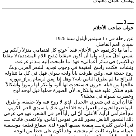
يوسف نعمان معلوف
ــــ 3 ــــ
جواب صاحب الأحلام
عن زحلة في 15 سبتمبر/أيلول سنة 1926
سيدي العم الفاضل
... أما ما ذكرتموه عن الأحلام فقد أعرته كل اهتمامي منزلاً رأيكم من
نفسي أجلّ منزلة، وأما أن أكون «مقلَّداً (بفتح اللام المشددة) لا مقلِّداً
(بالكسر) في سائر أعمالي» فهذا ما طمحت إليه منذ ترعرعت
ونشأت. فكنت راسخ العقيدة في وجوب تجديد الشعر العربي وبثّ
روح حديثة فيه، ولئن طرقت باباً ولجه سواي فهل في كل ما تتناوله
القرائح ما لم يطرق الناس بابه؟ وهل إذا اتفق لرسام إبراز صورة
عالجها من قبله آخرون فاستحدث لها ألوناً وابتكر لها رموزاً وأشكالاً
نقوم فننكر عليه فنه وابتكاره، لأن الصورة حملها قبل لوحه لوح
وخطرت لسواه في مخيلة؟
أمّا أن أترك في شعري «الخيال الذي لا روح فيه ولا حقيقة، وأطرق
المواضيع الحيوية والعمرانية» فلا أخفي عنك يا سيدي العم الكريم،
مع احترامي لرأيك الأعلى، أنّ لي رأياً آخر في الشعر. فهو في عرفي
ذلك الشعور النابض يصور للناس نفوس الناس، ولا تتعدى فائدته ــــ
في أحايين كثيرة ــــ منفعة يصيبها المرء لدى سماع قطعة موسيقية
جميلة، مطربة كانت أم مشجية. وقد أكون على خطأ من الوجه