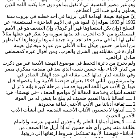
وهو غير مصير النفسية اتي لا تقبل بما هو دون «ما يكتبه الله» للذين
يعملون بالمواهب التي أعطاهم.
إنّ صوفية نعيمة الهدامة التي أبرزها في أحد خطبه في بيروت سنة
1932 أو 1933 بقوله إنّ القوة هي في الأمم العاجزة «المستغنية» عن
التسلح (وإن يكن استغناؤها قهراً أو كرهاً)، وإنّ الضعف هو في الأمم
المستكثرة من آلات الحرب، قد نبذتها سورية ولا تفكر في جعلها مثالاً
أعلى لها. أما في مصر فقد تجد تربة جيدة لنموها وازدهارها كما يظهر
من اقتباس حسين هيكل مثاله الأعلى من عبارة ميخائيل نعيمة
الواردة في مقابلته بين الشرق والغرب، ومن أقوال غيره كمصطفى
صادق الرافعي.
ولم يخرج من دائرة التخبط في موضوع النهضة الأدبية غير من ذكرت
من كبار الأدباء. طه حسين نفسه الذي يعد في مقدمة مفكري مصر
وفي طليعة كبار أدبائها كتب مقالة في عدد الهلال الصادر في
نوفمبر/تشرين الثاني 1933 بعنوان «نهضتنا الأدبية وما ينقصها» قال
فيها إنّ الأدب في اللغة العربية قد سار مرحلة كبيرة وإنه لا تزال
تنقصه أشياء، وخلاصة المقالة أنّ مواضع الضعف «في نهضتنا» هي:
1 ــــ اتصالنا بأدبنا القديم ضعيف لم يبلغ ما ينبغي له من القوة.
2 ــــ ثقافة أدبائنا من الأدب الأجنبي ثقافة محدودة.
3 ــــ أدباؤنا لا يحسنون الآداب الأجنبية القديمة التي أنشأت الأدب
الأجنبي الحديث.
4 ــــ لا يحفل أدبناؤنا بالعلم ولا يأخذون أنفسهم بدرسه والإلمام
بطائفة منه. وفي رأي طه حسين أنه إذا أزيل هذا الضعف من
«أدبائنا» فنهضتنا الأدبية تستكمل شروط ارتقائها إلى ذروتها.