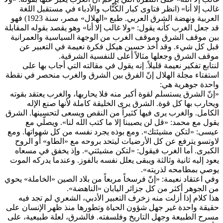
غالب إلا أنا» (انظر فتاوى كبار الكُتَّاب والأدباء في مستقبل اللغة
العربية ونهضة الشرق العربي. طبع «الهلال» مصر، سنة 1923) فهو
قد جعل الغرب كأنه يقول: «ولا غالب إلا أنا» وهو يقصد بقوله المقابلة
بين موقف الشرق وموقف الغرب من الوجهة السياسية والعمرانية
قبل كل شيء. وقد أخذ حسين هيكل فكرة نعيمة في التعبير عن
موقف الشرق وجعلها مثالاً أعلى للنفسية الشرقية.
لنتابع تفكير نعيمة قليلاً. إنه يقول في مقالته التي أجاب بها على
استفتاء مجلة الهلال إنّ الفرق بين الشرق والغرب منحصر في نقطة
واحدة جوهرية هي:
«إنّ الشرق يستسلم لقوة أكبر منه فلا يحاربها، والغرب يعتقد بقوته
ويحارب بها كل قوة. الشرق يرى الخليقة كاملة لأنها صنع الإله
الكامل. والغرب يرى فيها كثيراً من النقص ويسعى لتحسينها. الشرق
يقول مع محمد: «قل لن يصيبنا إلا ما كتب الله لنا». ويصلّي مع
عيسى: «لتكن مشيئتك». ومع بوذه يجرد نفسه من كل شهواتها. ومع
لاوتسو يترفع عن كل الأرضيات ليتحد بروحه مع «الطاو» أو الروح
الكبرى. أما الغرب فيقول: «لتكن مشيئتي». وإذ يخفق في مسعاه
يعود إليه ثانية وثالثة ويبقى يعلل نفسه بالفوز. وعندما يدركه الموت
يوصي بمطامحه لذريته».
وفي اعتقاد نعيمة: «إنّ فرسخاً مربعاً من بلاد الصين «الخاملة» يحوي
من الجوهر أكثر من كل جزائر اليابان «الناهضة».
هذا كلام إذا أزلت منه زخرف التعبير الأدبي، الشعري لم تجد فيه
حقيقة واحدة غير جهل شؤون الحياة وتطورها منذ ظهر الإنسان على
مسرح الطبيعة وجهل التاريخ وفلسفته. فالشرق، لعلة طبيعية، على