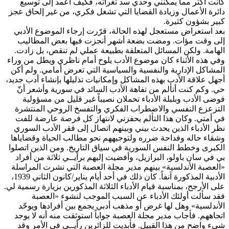
كانت أكثر مما يمكنني وحدي سد ثغراته، فكيف أعمد إلى توسيع
دائرة الأعمال وزيادة القضايا التي تشغل فكري، من غير إلحاق عجز
كبير بشؤون كثيرة.
بعد استعراض مستعجل لهذه الحالة، قرّرت إرجاء الموضوع الأدبي
إلى وقت مؤات. ومضت بضعة أشهر أنجزت فيها بعض المطاليب
الهامة. ولكن المسائل المتعلقة بطبيعة عملي لم تنقص، بل زادت.
وفي هذه الأثناء كان موضوع الأدب يلوح أمام ناظري ويطل من وراء
المشاكل الإدارية والنفسية والسياسية التي تعرض أمامي. ولم أكن
أجهل علاقة الأدب بهذه المشاكل وإمكانيات تذليلها بإنشاء أدب جديد،
حي. وكم كنت أتألم من تفاهة الأدب السائد في سورية وأشعر أنّ
فوضى الأدب وبلبلة الأدباء تحملان نصيباً غير قليل من مسؤولية
التزعزع النفسي والاضطراب الفكري والتفسخ الروحي المنتشرة
في أمتي. وكان هذا التألم يحفزني لانتهاز كل فرصة عارضة للفت
نظر الأدباء الذين يحدث بيني وبينهم اتصال إلى فقر الأدب السوري
وشقاء حاله وفداحة ضرره ولتوجيههم نحو مطالب الحياة وقضاياها
الكبرى وخطط النفس السورية في سياق التاريخ. ومن الذين اتصلوا
بي في سان باولو، البرازيل، وأفضيت إليهم برأيــي ثلاثة من أفراد
«العصبة الأندلسية» بينهم مدير مجلة العصبة التي نشرت المراسلة
الأدبية المذكورة آنفاً. كان ذلك في أحد أيام يناير/كانون الثاني 1939،
على الأرجح، بمناسبة قيام الأدباء الثلاثة المذكورين بزيارة رسمية لي.
فقد سألت أولئك الأدباء عن السبب الموجب لنشوء «العصبة
الأندلسية» وهل لها غرض أو مذهب أدبي يجمع بين أفرادها ويوحّد
اتجاههم. فأجاب مدير مجلة العصبة جواباً استوثقت منه أنه لا يوجد
شيء واضح من هذا القبيل. فأبديت للزائرين رأيــي في الأمر وقد