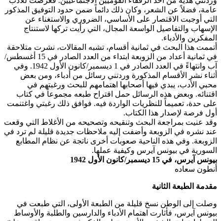
وردتني هدية من أحد الرفقاء القوميين الاجتماعيين. فعرضت للأدب
عامة، فضلاً عن الشعر، وكان ذلك دائماً ضمن حدود التوفيق المذكور
التي أوجبت الاقتصار على الأساسي، الضروري والاستغناء عن
الإسهاب والتفاصيل الواسعة المجال، التي رأيت تركها لاستنتاج
المفكرين والأدباء.
أتممت هذا البحث في ثمانية أقسام، تشبه المقالات، نشرت متلاحقة
في ثمانية أعداد من الزوبعة ابتداء من العدد الصادر في 15 أغسطس/
آب وانتهاءً في العدد الصادر في 1 ديسمبر/كانون الأول 1942. وفي
أثناء نشر الأقسام المذكورة وردتني رسائل من أدباء، ومن بعض
محبي الأدب، يبدي فيها أصحابها اهتمامهم للبحث ورغبتهم في
اقتنائه. وبعض هذه الرسائل حمل اقتراح طبعه مجموعاً في كتاب
على حدة، تعميماً للنظريات الواردة فيه. فوافق ذلك رغبتي واغتنمت
أول فرصة لإصدار هذا الكتاب.
وقد عنيت بمراجعة البحث وتنقيحه وتصحيحه من الأغلاط التي وقعت
عند نشره في الزوبعة وأضفت إليه ملاحظات جديدة قليلة لم ترد في
الزوبعة. وفي هذه الناحية صعوبات أخرى ناتجة عن نظام المطابع
السورية في بيونس آيرس وكيفية عملها.
بيونس آيرس، في 15 ديسمبر/كانون الأول 1942
أنطون سعاده
مقدمة الطبعة الثانية
وصلت إلى الوطن نسخ قليلة من الطبعة الأولى، التي طبعت في
بيونس آيرس، فأثارت اهتمام الأدباء والدارسين والطلبة والأوساط