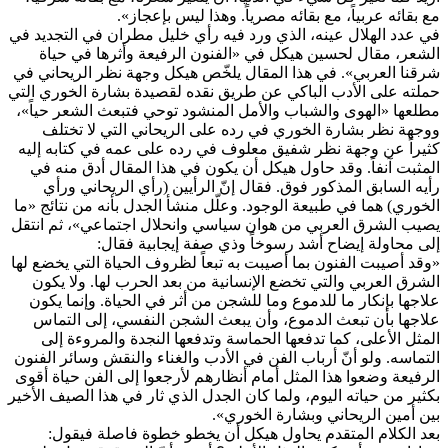
مع بقائه عربياً، مع بقائه مصرياً. وهذا ليس بإعجاز».
في عدد الهلال عينه، الذي ورد فيه رأي خليل مطران في التجديد في
الشعر، مقال لحسين هيكل في «الفنون الرفيعة وأثرها في حياة
شرقنا العربي». في هذا المقال يلخّص هيكل وجهة نظر الريحاني في
حملته على الأدب الباكي عن طريق نقده لقصيدة بشارة الخوري التي
مطلعها «الهوى والشباب والأمل المنشود توحي فتبعث الشعر حياً»،
ووجهة نظر بشارة الخوري في رده على الريحاني التي لا تختلف
كثيراً عن وجهة نظر شفيق معلوف في رده على عمه في كتابه إليه
المثبت آنفاً. وقد حاول هيكل أن يكون في هذا المقال أدق منه في
رأيه السابق المذكور فوق. فقال إنّ الرأيين (رأي الريحاني ورأي
الخوري) هما في طبيعة الوجود. وعلّل منشأ الجدل بأنه من نتائج «ما
يصيب الشرق العربي من هوان سياسي وانحلال اجتماعي»، ثم انتقل
إلى محاولة إيضاح أشد رسوخاً وذي صفة إيجابية فقال:
«وقد أصيبت الفنون بما أصيبت به تبعاً لظروف الحياة التي يخضع لها
الشرق العربي والتي تخضع الإنسانية من بعد الحرب لها. ولا يكون
علاجها بإنكار ما للدموع وما للشجن من أثر في الحياة. وإنما يكون
علاجها بأن تبعث الدموع، وأن يبعث الشجن النفسي، إلى التماس
المثل الأعلى، كما تدفعها الحماسة وتدفعها النجدة والمروءة إلى
التماسه. ولو أنّ أرباب الفن في الأدب والغناء والنقش وسائر الفنون
الرفيعة وضعوا هذا المثل أمام أنظارهم لأرجعوا إلى الفن حياة أقوى
بكثير من حياته اليوم، ولما كان الجدل الذي ثار في هذا الصيف الأخير
بين أمين الريحاني وبشارة الخوري».
بعد الكلام المتقدم يحاول هيكل أن يخطو خطوة فاصلة فيقول: