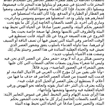
المخترعات الحديثة في شعرهم أو يتناولوا هذه المخترعات فيصفوها،
ويسمّوا ذلك تجديداً، فإذا كان القدماء وصفوا الناقة أو السيف وصفوا
هم القطار أو الطيارة أو المدفع. وإذا كان القدماء استعملوا في
أشعارهم هند وليلى ودعد، استعملوا هم سوسو وسوسن ومارغريت
وماري إلى آخره. بل أقصد بالصفات الخاصة إبراز كل ما يقع تحت
الشعور بحكم البيئة، والتعبير تعبيراً صادقاً عن الحياة التي تحيط بهذه
البيئة والظروف التي تلابسها وتجعل لها صبغة خاصة بحيث يعدّ
الخروج عن هذه الصبغة خروجاً عن تلك البيئة. فأنت تستطيع في
الوقت الحاضر وفي البيئة التي تعيش فيها أن تصف الناقة أو السيف
أو غيرهما، مما تناوله القدماء بأسلوب يتفق وشعور العصر الذي
تعيش فيه والحياة العقلية السائدة في هذا العصر وحينئذٍ يقال إنك
وصفت هذه الأشياء بأسلوب جديد».
وحسين هيكل يرى أنه لا يوجد «شعر معبّر عن العصر الذي نحن فيه
وليس لنا شعراء يمتازون بصفات تخالف الصفات التي كان عليها
بعض الشعراء في العصور الماضية»، ويزيد قائلاً:
«وأنا على يقين من أنّ مؤرخ الأدب العربي في الأجيال القادمة، لو
قدمت إليه قصيدة من قصائد العصر الحاضر قد حذف ما فيها من
أعلام، لا يستطيع أن يعيّن العصر أو الجيل الذي قيلت فيه».
ولكنه يعترف بأن النثر «قد امتاز بقوته واتجاهه نحو النهوض ورقي
الحياة العقلية فيه وخصبها وتشعبها وإنتاجها».
هذا الرأي شديد الإبهام وكثير التخبط. أنظر في غموض التعابير الآيتة:
«بل أقصد بالصفات الخاصة إبراز كل ما يقع تحت الشعور بحكم
البيئة، والتعبير تعبيراً صادقاً عن الحياة التي تحيط بهذه البيئة