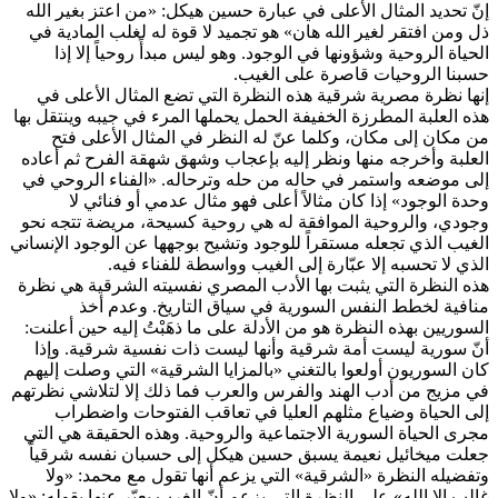
إنّ تحديد المثال الأعلى في عبارة حسين هيكل: «من اعتز بغير الله
ذل ومن افتقر لغير الله هان» هو تجميد لا قوة له لغلب المادية في
الحياة الروحية وشؤونها في الوجود. وهو ليس مبدأً روحياً إلا إذا
حسبنا الروحيات قاصرة على الغيب.
إنها نظرة مصرية شرقية هذه النظرة التي تضع المثال الأعلى في
هذه العلبة المطرزة الخفيفة الحمل يحملها المرء في جيبه وينتقل بها
من مكان إلى مكان، وكلما عنّ له النظر في المثال الأعلى فتح
العلبة وأخرجه منها ونظر إليه بإعجاب وشهق شهقة الفرح ثم أعاده
إلى موضعه واستمر في حاله من حله وترحاله. «الفناء الروحي في
وحدة الوجود» إذا كان مثالاً أعلى فهو مثال عدمي أو فنائي لا
وجودي، والروحية الموافقة له هي روحية كسيحة، مريضة تتجه نحو
الغيب الذي تجعله مستقراً للوجود وتشيح بوجهها عن الوجود الإنساني
الذي لا تحسبه إلا عبّارة إلى الغيب وواسطة للفناء فيه.
هذه النظرة التي يثبت بها الأدب المصري نفسيته الشرقية هي نظرة
منافية لخطط النفس السورية في سياق التاريخ. وعدم أخذ
السوريين بهذه النظرة هو من الأدلة على ما ذهَبْتُ إليه حين أعلنت:
أنّ سورية ليست أمة شرقية وأنها ليست ذات نفسية شرقية. وإذا
كان السوريون أولعوا بالتغني «بالمزايا الشرقية» التي وصلت إليهم
في مزيج من أدب الهند والفرس والعرب فما ذلك إلا لتلاشي نظرتهم
إلى الحياة وضياع مثلهم العليا في تعاقب الفتوحات واضطراب
مجرى الحياة السورية الاجتماعية والروحية. وهذه الحقيقة هي التي
جعلت ميخائيل نعيمة يسبق حسين هيكل إلى حسبان نفسه شرقياً
وتفضيله النظرة «الشرقية» التي يزعم أنها تقول مع محمد: «ولا
غالب إلا الله» على النظرة التي يزعم أنّ الغرب يعبّر عنها بقوله: «ولا