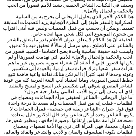
وسيف في النكبات. الشاعر الحقيقي يشيد للأمم قصوراً من الحب
والحكمة والجمال والأمل».
هذا الكلام الأخير الذي يحاول الريحاني أن يخرج به من السلبية
الصكراتية (السقراطية) إلى النظرة الإيجابية يزيد التعميمات السابقة
تعميماً. ويمكن أن يحسب من قبيل المعميات وليس فيه أدنى اقتراب
من شجون الموضوع التي لكل شجن منها اتجاه خاص.
الحقيقة أنّ هذا الكلام لا يتعلق بديوان الأحلام بقدر ما يتعلق بالشعر
والشاعر على الإطلاق. وهو مرسل إرسالاً لا تحقيق فيه ولا تدقيق،
وليست فيه حقيقة أساسية واحدة يصح اعتمادها «لتشييد قصور من
الحب والحكمة والجمال والأمل» للأمم التي تهدمت قصورها أو لم
يكن لها قصور. فإني لا أعتقد أنّ شعراء سورية يصيرون غير ما هم
بقراءة سفر أشعيا وترك قراءة سفر إرميا. والعودة إلى شكسبير
وغوته وحدها لا تفيد كثيراً إذا لم تكن هنالك ثقافة واعية فاهمة تتبع
خطط النفس السورية. وماذا استفاد أدب اللغة العربية كله من عودة
الشاعر المصري شوقي إلى شكسبير غير النسخ والمسخ والتقليد
الذي لم يضف إلى ثروة الأدب العالمي مقدار حبة خردل؟
أما قول الريحاني «الشاعر الحقيقي مرآة الجماعات ومصباح في
الظلمات» فقلت إنه من قبيل المعميات ولم يصعد بنا درجة واحدة
فوق قول جبران «الشاعر زنبقة في جمجمة» فمرآة الجماعات لا
يكونها الشاعر وحده أو كل شاعر، وقد قال الدكتور خليل سعاده:
«صحافة كل أمة مقياس ارتقائها، وصورة أخلاقها، ومظهر شعورها،
وعنوان مجدها، فهي المرآة التي ترى بها الأمة نفسها»، ومصباح
الظلمات يكونه الفيلسوف والفنان والأديب والشاعر والقائد والعالم،