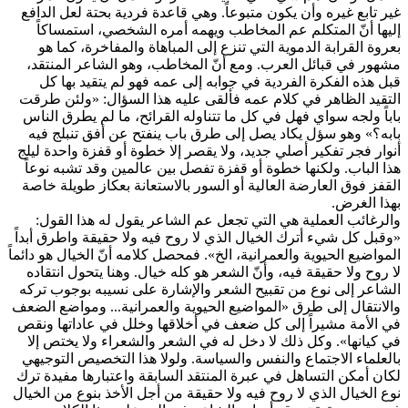
غير تابع غيره وأن يكون متبوعاً. وهي قاعدة فردية بحتة لعل الدافع
إليها أنّ المتكلم عم المخاطب ويهمه أمره الشخصي، استمساكاً
بعروة القرابة الدموية التي تنزع إلى المباهاة والمفاخرة، كما هو
مشهور في قبائل العرب. ومع أنّ المخاطب، وهو الشاعر المنتقد،
قبل هذه الفكرة الفردية في جوابه إلى عمه فهو لم يتقيد بها كل
التقيد الظاهر في كلام عمه فألقى عليه هذا السؤال: «ولئن طرقت
باباً ولجه سواي فهل في كل ما تتناوله القرائح، ما لم يطرق الناس
بابه؟» وهو سؤل يكاد يصل إلى طرق باب ينفتح عن أفق تنبلج فيه
أنوار فجر تفكير أصلي جديد، ولا يقصر إلا خطوة أو قفزة واحدة ليلج
هذا الباب. ولكنها خطوة أو قفزة تفصل بين عالمين وقد تشبه نوعاً
القفز فوق العارضة العالية أو السور بالاستعانة بعكاز طويلة خاصة
بهذا الغرض.
والرغائب العملية هي التي تجعل عم الشاعر يقول له هذا القول:
«وقبل كل شيء أترك الخيال الذي لا روح فيه ولا حقيقة واطرق أبداً
المواضيع الحيوية والعمرانية، الخ». فمحصل كلامه أنّ الخيال هو دائماً
لا روح ولا حقيقة فيه، وأنّ الشعر هو كله خيال. وهنا يتحول انتقاده
الشاعر إلى نوع من تقبيح الشعر والإشارة على نسيبه بوجوب تركه
والانتقال إلى طرق «المواضيع الحيوية والعمرانية... ومواضع الضعف
في الأمة مشيراً إلى كل ضعف في أخلاقها وخلل في عاداتها ونقص
في كيانها». وكل ذلك لا دخل له في الشعر والشعراء ولا يختص إلا
بالعلماء الاجتماع والنفس والسياسة. ولولا هذا التخصيص التوجيهي
لكان أمكن التساهل في عبرة المنتقد السابقة واعتبارها مفيدة ترك
نوع الخيال الذي لا روح فيه ولا حقيقة من أجل الأخذ بنوع من الخيال