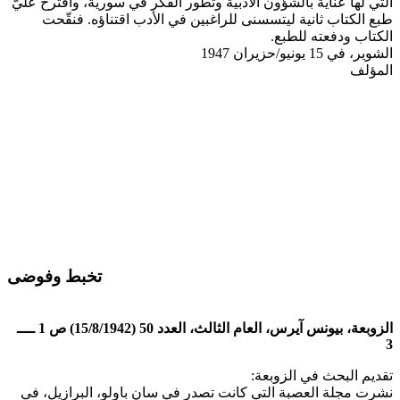
التي لها عناية بالشؤون الأدبية وتطور الفكر في سورية، واقترح عليّ
طبع الكتاب ثانية ليتسسنى للراغبين في الأدب اقتناؤه. فنقّحت
الكتاب ودفعته للطبع.
الشوير، في 15 يونيو/حزيران 1947
المؤلف
تخبط وفوضى
الزوبعة، بيونس آيرس، العام الثالث، العدد 50 (15/8/1942) ص 1 ــــ
3
تقديم البحث في الزوبعة:
نشرت مجلة العصبة التي كانت تصدر في سان باولو، البرازيل، في