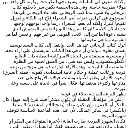
وكذلك «عون في الملمات وسيف في النكبات». ويكونه كل واحد من
هؤلاء بطريقة خاصة. وفي هذه الحقيقة يكمن سر لا يجلوه كتاب
الريحاني ولا شيء مما كتب الريحاني. فقد عاد الريحاني إلى هذا
الموضوع في كراس عنوانه أنتم الشعراء قبّح فيه البكاء والعويل
تقبيحاً كثيراً، ولكنه لم يعطِ الشعراء درساً واحداً يوجههم توجيهاً
جديداً، لأن كلامه كان كله من هذا النوع الغامض المشوش الذي
يشبه دعوة الداعين إلى الاتحاد القومي من غير فهم أو تعيين لما هي
القومية وما هي مقوماتها.
أترك كتاب الريحاني عند هذا الحد، وانتقل إلى كتاب السيد يوسف
نعمان معلوف. والذي أراه في هذا الكتاب أنه يشتمل على آراء فجة،
أو مبتسرة، مستمدة من الحياة الأميركانية العملية ذات الطابع
الأنكلوسكسوني، وليس فيه شيء من العمق لخلوه من النظرة
الفلسفية أو التاريخية. وهذه الآراء الواردة فيه هي مزيج من نزعة
فردية ورغائب عملية وأحكام عامة استبدادية، كقوله «فمنه (الشرق)
أوحيت الأديان وظهر الأنبياء ونشأت خيالات الأرواح على تعدد
منازعها وكثرءة معتقداتها، فكان شراً في الحياة على نفسه وعلى
غيره».
تظهر النزعة الفردية بجلاء في قوله:
»إعتنِ في مؤلفاتك المقبلة أن تكون مبتكراً فيما تنزع إليه، سواء كان
بالفكر أو بالعمل، وأن تكون مقلَّداً (بفتح اللام المشددة) لا مقلِّداً
(بالكسر) في سائر أعمالك، لأن على هذه القاعدة الأساسية تتوقف
شهرة المرء».
فكأن الشهرة الفردية صارت الغاية الأخيرة المتوخاة من الفكر أو
العمل، وكأن أهم شيء في طبيعة الفكر أو العمل أن يكون المرء