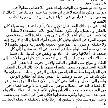
عزيزي شفيق
... وددت لو يسمح لي الوقت بإبداء بعض ملاحظاتي مطولاً في
ديوانك، ولكن ما أريده لا يتاح لي فنحن هنا عبيد أوقاتنا، غير أنّ ذلك لا
يمنعني من إبداء رأيــي في أشياء جوهرية أريدك أن تعيرها جانب
الاهتمام.
إعتن في مؤلفاتك المقبلة أن تكون مبتكراً فيما تنزع إليه، سواء كان
بالفكر أو بالعمل، وأن تكون مقلَّداً (بفتح اللام المشددة) لا مقلِّداً
(بالكسر) في سائر أعمالك، لأن على هذه القاعدة الأساسية تتوقف
شهرة المرء في الحياة وقبل كل شيء أترك الخيال الذي لا روح فيه
ولا حقيقة. واطرق أبداً المواضيع الحيوية والعمرانية وشهِّر تشهيراً لا
تخشى معه لوم اللوام مواضع الضعف في الأمة، مشيراً إلى كل
ضعف في أخلاقها وخلل في عاداتها ونقص في كيانها، على سبيل
حب الإصلاح المجرّد ليس إلا، وأن لا تعود حياتك كلها في ما تكتب إلى
البكاء والنواح على الطلول البالية والآثار الخربة، كما يفعل أكثر
الكتبة الشرقيين ولا سيما الشعراء منهم، بل كن ذاك الرجل المفكر
في الحياة وما تتطلبه الحياة من عوامل الرقي وأسباب العمران، ولا
تكن شرقياً في خيالك وعملك، بل المس بيدك أبداً حقائق الوجود،
واسع إلى العمل بها دائماً وفي كل حين، لأن فضاء الشرق ممتاز عن
كل فضاء، كله خيال بخيال، يوحي إلى المرء ما لا يوحيه فضاء آخر
في الوجود، فمنه أوحيت الأديان وظهر الأنبياء ونشأت خيالات الأرواح
على تعداد منازعها وكثرة معتقداتها فكان شراً في الحياة على نفسه
وعلى غيره ــــ فكن يا شفيق إذاً رجلاً يؤخذ بالحقيقة لا يضلّه الخيال...
عمك