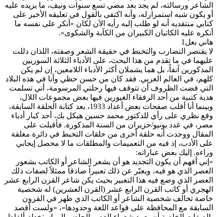
الشاعر ورسالته، لم يجد بعد مضي تسع سنوات ونيف، ما يزيده عليه
أو يكون شبه استمرارله، وأنه اكتفى بالقول في تعليقه الأخير على
كتابي منتقديه أنه لو طلب إليه رأيه الآن لكان «أنكر على نفسه ما
أنكره عليه الكاتبان الكبيران من الكآبة والشكوى».
هاني بعل1
لا يقتصر التضارب والتخبط في حقيقة الشعر وصفته، اللذان دللت
عليهما في ما تقدم من هذا البحث، على الأدباء الثلاثة السوريين
المذكورين آنفاً، بل هما يشملان أكثر الأدباء اللامعين، إن لم يكن
كلهم، في العالم العربي. فقد كان من حسن حظي وأنا في هذه البلاد
التي قضت الظروف أن تتوقف فيها رحلتي المرسومة، أني تسلمت
هدية كتبية من أحد الرفقاء الغيورين فيها بعض مجموعات اللال،
وبينما أنا أقلب صفحات بعض أعداد 1933، بعد كتابة الحلقة السابقة،
وقع نظري على رأي للدكتور محمد حسين هيكل بك، أحد كبار أدباء
مصر، في عدد يونيو/حزيران من السنة المذكورة. فأقبلت على
المقال ووجدت أنه حلقة أخرى من حلقات التخبط في دائرة مغلقة
على الأدب، إذ فيه من التعميمات والمطلقات ما لا محصل إيجابي
وراءه. إليك بعض عباراته:
«إني أفهم أن يكون التجديد هو أن يشعر الشاعر أو الكاتب بشعور
العصر الذي هو فيه، ويعبّر عن ذلك تعبيراً صادقاً ممثلاً لصفات ذلك
العصر الذي وضع فيه هذا التعبير بحيث يكن شاعر القرن الرابع عشر
الهجري أو كاتب القرن الرابع عشر (القرن العشرين) له شخصية
خاصة تخالف شخصية الشاعر أو الكاتب الذي ظهر في القرون
السابقة مع المحافظة على قواعد اللغة وحدودها»، «ولست أقصد
بالصفات الخاصة أن يعمد شعراء العصر الحاضر إلى استخدام ألفاظ