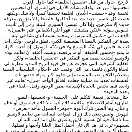
الأرجح، حاول من قبل «تحسين الخليقة» كما حاول الغرب
«تحسينها» من بعد. ولذلك نشأت الأديان في الشرق، أي لتحسين
الخيقة. وقد «حسنت» الأديان الخليفة تحسيناً كبيراً، ولا شك. ولكنها
عصت كل تحسين جديد نشأ بعد أحكامها، فأصحابها لا يقرّون بمعرفة
جديدة إلا مكرَهين. وإذا كان عيسى، السوري البيئة، رمى إلى تأديب
النفوس بقوله: «لتكن مشيئتك» فهو أعلن الانتقاض على «المنزل»
بالذهاب إلى «تكميل الناموس»، ومحمد نفسه الذي نشأ في بيئة
بعيدة عن التفكير بالقضايا الفلسفية الكبرى نطق بالوحي «ولكل أجل
كتاب». فليس في سُنَّة المسيح ولا في سُنَّة الرسول، إذا أخذت كلها،
ما يمنع «تحسين الخليقة» أو ما يرفضه. ولست أعتقد أنّ تعاليم بوذه
ولاوتسو أنشئت بقصد منع التفكير في «تحسين الخليقة»، ولكن
العقلية الشرقية، التي عجزت عن حل قيود الروح المادية بنظرة إلى
الحياة والكون فاهمة، هي التي وقفت عند «أحكام» الفلسفات الدينية
وتعليلاتها الافتراضية المستندة إلى «قوة أكبر منها» حددتها تلك
الفلسفات تحديدات متباينة جعلت الخالق الواحد «ينزل» تعاليم غير
واحدة فيما يختص بالحياة الإنسانية ضمن الوجود وقبل «الفناء في
وحدة الوجود».
اختار ميخائيل نعيمة التكلم على «الخليقة» و«تحسينها» ليضع
القارىء أمام الاصطلاح. وكلامه كلام أديب، لا كلام فيلسوف أو عالم
أو فنان، وها الصين تترك اليوم «جوهر» الخمول لتأخذ «بعرض»
النهوض. وليس يعني ذلك زوال القواعد الصالحة من تعاليم لاوتسو.
مما لا شكّ فيه أنّ نفسية الذين يذعنون لكل «ما كتب الله أن
يصيبهم» ترى في هذا الإذعان أجمل المثل العليا وأحبها وأفضلها.
وسواء أكانت هذه النفسية شرقية أم غربية، فهي نفسية لها مصيرها