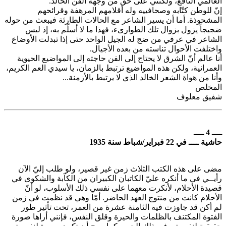
العالمي النافع، ولكنني على حق من وجهة الفن الخالد.
إنّ للوطن كتّابه وصحافييه وله أقلامهم المرهفة وقرائحهم
المشحوذة. أما أن يسير الشاعر مع الحالات الطارئة فيبعث من حوله
ضجيجاً يزول بزوال تلك الطوارىء، فهذا ما لا أسلّم به، إذ ليس
الشاعر في عرفي من ضج له الجيل الواحد حتى إذا تبدلت الأوضاع
واختلفت الأحوال تناسته من بعده الأجيال.
أنا عالم أنّ الشرق لا يحتاج إلى الفن حاجته إلى المواضيع الحيوية
العمرانية، ولكن هذه المواضيع ترتبط بالزمان، يا سيدي العم الكريم،
وأنا من هواة الشعر الخالد الذي لا يرتبط بالأزمنة...
المخلص
شفيق معلوف
ــــ 4 ــــ
حاشية ــــ في 22 فبراير/شباط سنة 1935
مضى على هذه الكتب الثلاث زمن غير قصير، ولو طلب إليّ الآن
رأيــي في ما أنكره عليّ الكاتبان الكبيران من الكآبة والشكوى في
قصيدة الأحلام، لأنكرت معهما على نفسي ذلك الأسلوب، لو أنّ
الأحلام كانت من منتوج العهد الحاضر. أمّا وهي قد نظمت في زمن
لم أكن قد جاوزت فيه الثامنة عشرة من العمر، تحت تأثير طور
الفتوة المكتنف بالظلمات والحيرة وقلق النفس، فإنني أراها صورة