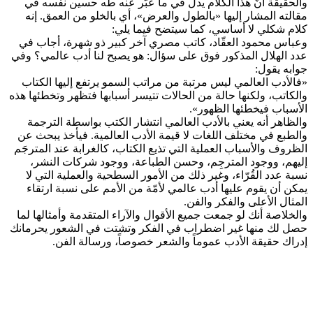
والحقيقة أنّ هذا الكلام يدل في ما عبّر عنه طه حسين نفسه في
مقالته المشار إليها «بالطول والعرض»، أي بالخلو من العمق. إنه
كلام شكلي لا أساسي، كما سيتضح فيما يلي:
وعباس محمود العقّاد، كاتب مصري آخر كبير ذو شهرة، أجاب في
عدد الهلال المذكور فوق على سؤال: هو يصبح لنا أدب عالمي؟ وفي
جوابه يقول:
«فالأدب العالمي ليس مرتبة من مراتب السمو يرتفع إليها الكتاب
والكاتب، ولكنها حالة من الحالات تتيسر أسبابها فتظهر وتخطئها هذه
الأسباب فيخطئها الظهور».
والظاهر أنه يعني بالأدب العالمي انتشار الكتب بواسطة الترجمة
والطبع في مختلف اللغات لا قيمة الأدب العالمية. فيأخذ يبحث عن
الظروف والأسباب العملية التي تذيع الكتاب، كالغرابة عند المترجَم
إليهم، ووجود المترجِم، وحسن الطباعة، ووجود شركات النشر،
نسبة عدد القُرّاء، وغير ذلك من الأمور السطحية والعملية التي لا
يمكن أن يقوم عليها أدب عالمي لأمّة من الأمم على نسبة ارتقاء
المثال الأعلى والفكر والفن.
والخلاصة أنك لو جمعت جميع الأقوال والآراء المتقدمة وأمثالها لما
حصل لك منها غير اضطراب في الفكر وتشتت في الشعور يحرمانك
إدراك حقيقة الأدب عموماً والشعر خصوصاً، ورسالة الفن.