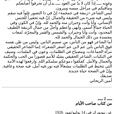
وغوته ــــ إذا كان لا بدّ من العود ــــ بدل أن تحرقوا أصابعكم
ومآقيكم في مراجل ميسه وبيرون.
ليس الشاعر «زنبقة في جمجمة» إنّ في ذا التصور غلواً فيه سقم
وليس فيه شيء من الحقيقة والجمال. إنّ فيه تحقيراً للجنس
الإنساني، وأنا وأنت وجبران منه والحمد لله. وإنّ في الكون وفي
الحياة جمالاً أسمى وأبهى وأعظم وأجلّ من جمال الزنبقة اللطيف
المحدود، وأنت وأنا وجبران، والشمس والقمر والمجرّة، لمعات
مجسدة من ذلك الجمال والحمد لله.
أما الشاعر فهو من الناس، من صميم الناس. وليس من ظن نفسه
فوق الناس بابن عم لابن عم أصغر الشعراء. إنما الشاعر الحقيقي
مرآة الجماعات، ومصباح في الظلمات، وعون في الملمات، وسيف
في النكبات. الشاعر الحقيقي يشيّد للأمم قصوراً من الحب والحكمة
والجمال والأمل. كفكفوا دموعكم سلمكم الله. وارفعوا لهذه الأمة
التي تتخبط في الظلمات مشعالاً فيه نور،فيه أمل، فيه صحة وعافية.
وإنّ في الصحة حياة جديدة.
صديقك
أمين الريحاني
ــــ 2 ــــ
من كتاب صاحب الأيام
عن نيويورك في 14 يوليو/تموز 1926