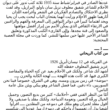
عددها الصادر في فبراير/شباط سنة 1935 ثلاثة كتب تدور على ديوان
الأحلام للشاعر شفيق معلوف نزيل سان باولو، البرازيل، وقد لفت
نظري الاحتكاك والتصادم الفكريان في الشعر وأغراضه اللذان
أثارهما ظهور الأحلام ورأيت أنهما يفتحان الباب لبحث يجب أن يحيا
ويجد اهتماماً كبيراً في دوائر التواقين إلى المعرفة والفهم والراغبين
في الارتقاء الثقافي الذي يمكّن الأمم من إبراز أفضل مواهبها
والصعود إلى قنة مجدها. وإلى القارىء الكتب المذكورة وتعليق
الشاعر الأخير عليها حين سلّمها للنشر، كما وردت في مجلة العصبة
المحتجبة:
ــــ 1 ــــ
من كتاب الريحاني
عن الفريكة في 12 نيسان/أبريل 1926
عزيز شفيق المعلوف حفظه الله
أشهد أنك شاعر. ولكنك في الأحلام بعيد عن كنه الحياة والمقاصد
الكبرى فيها. قد كانت هذه اللهجة ــــ لهجة الكآبة والحزن ــــ
«موضة» في زمن بيرون ومسه. وهي في الشرق، خصوصاً فينا نحن
السوريين، داء دفين. فما فضل الشاعر وهو يبكي ويئن مثل عامة
الناس؟
أمّا من النظر الفني ففي «أحلامك» كثير من بديع التصور، وجميل
الخيال ورقّة التعبير، ونعومة الديباجة. ولكنك مقلد يا صديقي. ولا
أقول مقلد لجبران وهو مثلك في دموعه من المقلدين ــــ اقرأوا
أشعيا بدل أن تغمسوا أرواحكم في دموع إرميا. عودوا إلى شكسبير