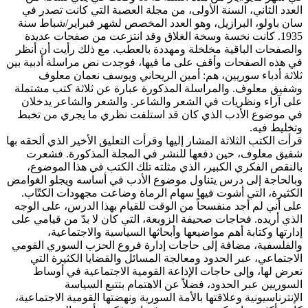
العدد الثاني، السنة الأولى، من مجلة العصبة التي كانت تصدر في
سان باولو، البرازيل، وهو العدد المخصص لشهر فبراير/شباط سنة
1935. كانت نخسة وسخة الغلاق وقد انتزعت من صفحات عديدة
والصفحات الباقية مخلخلة ومهددة بالعطب. مع ذلك رأيت أن أنظر
في هذه الصفحات وأقف على ما فيها، فوجدت نص مراسلة أدبية بين
ثلاثة أدباء سوريين، هم: أمين الريحاني ويوسف نعمان معلوف
وشفيق معلوف. والمراسلة المذكورة عبارة عن ثلاثة كتب مشتملة
على آراء ونظريات في الشعر والشاعر. والشعر والشاعر يدخلان
في موضوع الأدب الذي كان قد استلفت نظري ما يجري من تخبط
وتخليط فيه.
قرأت الكتب الثلاثة المشار إليها وقرأت التعليق الأخير الذي ألحقه بها
شفيق معلوف، حين دفعها للنشر في المجلة المذكورة. فشعرت
بالنقص الفكري الكبير، الذي مثلته تلك الكتب في هذا الموضوع،
وبالحاجة إلى درس يتناول موضوع الأدب في أساسه ويجلو الغوامض
الكثيرة، التي أشوت فيها سهام الرماة وضاعت مجهودات الكتّاب.
على أني لم أجد منفسحاً من الوقت للقيام بهذا الدرس، على الوجه
الذي أريده. فحاجات صحيفة الزوبعة، التي كان لا بدّ من قيامي على
إدارتها وكتابة أهم مواضيعها وأبحاثها السياسية والاجتماعية،
والفلسفية، مضافة إلى حاجات إدارة فروع الحزب السوري القومي
الاجتماعي، عبر الحدود ومعالجة المسائل والقضايا الكثيرة التي
تعرض لها، وإلى حاجات الإذاعة القومية الاجتماعية في أوساط
السوريين عبر الحدود، فضلاً عن الاهتمام بتتبع السياسة
الإنترناسيونية وعلاقتها بالأمة السورية ونهضتها القومية الاجتماعية،