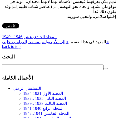
نديم بلان يعرفهما فيحسن الاهتمام بهما لأنهما محبذان. - تولد في
توكومان نشاط واتجاه نحو النهضة ]...[ (عناصر شباب طيبة ]...[ وقد
يكون ذلك غداً
إقبلوا سلامي. ولتحيى سورية.
المجلد الحادي عشر 1946 ـ 1949
إلى إملي حلبي »
المزيد في هذا القسم:
« إلى الأب بولس مسعد ‏
back to top
البحث
الأعمال الكاملة
التسلسل الزمني
المجلد الأول 1921-1934
المجلد الثاني 1935 ـ 1937
المجلد الثالث 1938 ـ 1939
المجلد الرابع 1940-1941
المجلد الخامس 1941ـ 1942