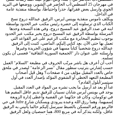
في مهرجان 25 أغسطس/آب الحاضر في الشوير، ووضعها في البريد
الجوي وارسل بعض فقراتها، حذراً واحتياطاً، بواسطة منفذية عامة
في الداخل.
ويكلف ناموس منفذية بوينس ايرس، الرفيق عبدالله دروج نسخ
الكتاب الذي ترسلونه إلى حضره رئيس مكتب عبر الحدود بواسطة
ابنه في صدد الرفيق عبد المسيح دروج، وفي هذه النسخة وحدها
المرسلة بواسطة الرفيق عبد المسيح دروج يخبر مكتب عبر الحدود
بوجوب تنظيم المخابرة مع مكتب الزعيم على غير القواعد التي
تعمل بها حتى الآن. بعد كتابي إليكم، الماضي، كتبت إلى الرفيق
عبدالله دروج شخصياً كتاباً مسهباً في شؤون الجريدة وغيرها
وأرسلته على عنوان دار "الجمعية السورية الثقافية" فعسى أن يكون
تسلّمه.
أحب أن أعرف هل باشر مرتّب الحروف في مطبعة "السلام" العمل
حسب إشارتي بترتيب سطور مقال "نسر الزعامة" ليصدر في ملحق
خاص بالعدد المقبل مؤلف من 4 صفحات؟ وهل قَبِل أصحاب
المطبعة التعهد الخطي أو الشفوي المؤكد بإصدار العدد في أول
سبتمبر/أيلول القادم؟
غداً أو بعد غد أرسل ما يجب نشره من المواد في العدد المقبل.
يوجد في بوينس آيرس شابان نسيبان للرفيق نديم عاقل المقيم هنا
في توكومان، وكان قد حدّثهما عن القضية وأعطى إدارة الزوبعة
إسميهما، وهما رزق الله وعبده يبرودي ويسكنان شارع Jufre في حي
فالرمو ورقم المسكن بالضبط سيرسل إليكم حالما يأتيني به الرفيق
عاقل، ولكنه يتذكر أنه في مربع 800، هما حمصيان ولعل الرفيق