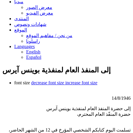
ميديا
معرض الصور
معرض الفيديو
المنتدى
شهادات ونصوص
الموقع
من نحن / مفاهيم الموقع
راسلونا
Languages
English
Español
إلى المنفذ العام لمنفذية بوينس آيرس
font size
decrease font size
increase font size
14/8/1946
إلى حضرة المنفذ العام لمنفذية بوينس آيرس
حضرة المنفّذ العام المحترم،
تسلمت اليوم كتابكم الشخصي المؤرخ في 12 من الشهر الحاضر،