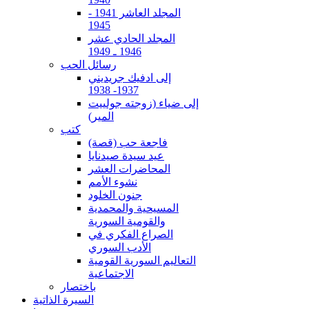
المجلد العاشر 1941 -
1945
المجلد الحادي عشر
1946 ـ 1949
رسائل الحب
إلى ادفيك جريديني
1937- 1938
إلى ضياء (زوجته جولييت
المير)
كتب
فاجعة حب (قصة)
عيد سيدة صيدنايا
المحاضرات العشر
نشوء الأمم
جنون الخلود
المسيحية والمحمدية
والقومية السورية
الصراع الفكري في
الأدب السوري
التعاليم السورية القومية
الاجتماعية
باختصار
السيرة الذاتية