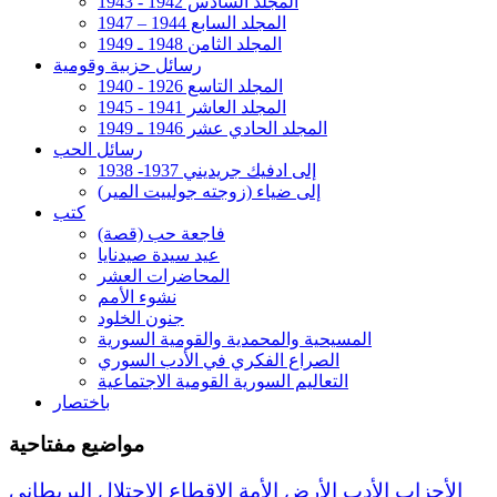
المجلد السادس 1942 - 1943
المجلد السابع 1944 – 1947
المجلد الثامن 1948 ـ 1949
رسائل حزبية وقومية
المجلد التاسع 1926 - 1940
المجلد العاشر 1941 - 1945
المجلد الحادي عشر 1946 ـ 1949
رسائل الحب
إلى ادفيك جريديني 1937- 1938
إلى ضياء (زوجته جولييت المير)
كتب
فاجعة حب (قصة)
عيد سيدة صيدنايا
المحاضرات العشر
نشوء الأمم
جنون الخلود
المسيحية والمحمدية والقومية السورية
الصراع الفكري في الأدب السوري
التعاليم السورية القومية الاجتماعية
باختصار
مواضيع مفتاحية
الأحزاب
الأدب
الأرض
الأمة
الإقطاع
الاحتلال البريطاني