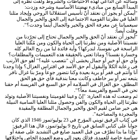
وسألته عن الداعي لهذه الاحتياطات والشروط ولفت نظره إلى
المبدأ السابع من مبادىء نهضتنا الأساسية وشرحه وزدت:
"أيمكن أو يجوز أن نعتقد أنّ تأسيس استقلالنا الروحي وإيجاد مثلنا
العليا في نظرتنا القومية الاجتماعية إلى الحق والخير والجمال
سيعمياننا عن معرفة الحق والخير والجمال أينما وجدت؟".
وقلت أيضاً:
"أيجوز أن نعتقد أنّ الحق والخير والجمال تحتاج إلى تجرّدنا من
نفسيتنا الأصلية ومن نظرتنا إلى الحياة والكون ومن مُثُلنا العليا
الراسخة في نفوسنا، لندركها؟ وأية فائدة لنا من ربح العالم كله
وخسارة نفسنا؟ وماذا تعني بالحقيقة هذه التعميمات والمطلقات؟
وأي حق أو خير أو جمال يخشى أن "نتعصب عليه؟" أهو حق الأرنب
فى رعاية الكلأ والبقول أم حق الأسد في افتراس الغزال؟ وإذا وجدنا
أنا وأنتم فى قفر أو برية بعيدة وكنا نتضور جوعأ ومرّ بنا غزال نافر
يتبعه نمر أو ببر خاطف وكانت معنا بندقية فأي حق هو الحق
المطلق، حق الغزال في السلامة أم حق السبع في الفريسة أم حقنا
نحن في السبع والفريسة معاً؟".
ثم وضعت له هذه العبارة: "إنّ وعينا لقوميتنا ونفسيتنا الأصلية وتولد
نظرتنا إلى الحياة والكون والفن وحصول مثلنا العليا السامية النبيلة
هي خير ضامن لقيم الحق والخير والجمال المطلقة والمقيدة
والمجردة والمصاحبة".
في كتاب الرفيق تويني المؤرخ في 23 يوليو/تموز 1946 الذي كان
جواباً على كتابي السابق في تاريخ 9 يوليو/تموز، قال هذا الرفيق:
"وإذا ما بدا تطرّف من قبل العميد صايغ في التشديد على صفة أو
سياسة خاصة للعمدة، فذلك يعود إلى وضع العمدة الخاص واختلافها