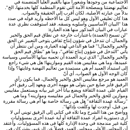
الاجتماعية من وجودها وشعوراً منها بالقيم العليا المتضمنة في
تعاليم نهضتنا وبمصلحة الأمة التي تقوم المنظمة كلها بخدمتها، الخ".
بدلاً من عبارته الأصلية، لكان أقرب إلى الحقيقة والصواب.
هذا كان تعليقي الأول وهو ليس كل ما ألاحظه وأريد قوله في صدد
هذا "البيان الأساسيين وأسلوبه ونسقه. فقد استوقفت نظري عدة
عبارات في ‏‏البيان المذكور منها هذه العبارة:
"لن تسمح (العمدة) باعتبارات خارجة عن نطاق قيم الحق والخير
والجمال. ان تتدخل في شؤون إنتاج ثقافي يتوخى التعبير عن الحق
والخير والجمال!" فما هو الداعي لهذه العبارة، ومن أين ننتظر أن
يأتي "التدخل في شؤون إنتاج ثقافي"، وما هو "نطاق قيم الحق
والخير والجمال" الذي تريد العمدة أن تحميه ببيانها الأساسي وسياسة
عميدها، وما هي مقاييس هذه القيم وموازينها! هل هي شيء راجع
إلى استبداد العميد أم هي مستمدة من تعاليم النهضة وغايتها؟ وإذا
كان الوجه الأول هو الصواب، أي أنّ
العميد هو مرجع مقاييس الحق والخير والجمال، فما يكون رأي
الرفيق فايز صايغ حين يتولى هو مهمة أخرى ويعهد إلى رفيق آخر
القيام على عمدة الثقافة ويضع بياناً آخر غير بيانه ويستعمل مقاييس
وموازين للحق والخير والجمال غير مقاييسه وموازينه؟ وما هي
"رسالة عمدة الثقافة" هل هي رسالة خاصة بها أم هي رسالة مقررة
من قبل، أُوجدت لها وكلّفت بإدائها".
وواضح من هذا الشرح وما تلاه في كتابي إلى الرفيق تويني أني لا
أرى دستورية انفراد عمدة الثقافة أو أية عمدة أخرى بمسؤوليات
كلية غير مندمجة في وحدة الإدارة كلها فى هذه المسؤوليات. وأعتقد
أن المجلس الأعلى ومجلس العمد، فضلاً عن الزعيم، يشتركان في