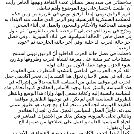
ملاحظاتي في صدد بعض مسائل عمدة الثقافة ونهجها الخاص رأيت
أن أطلعك باختصارعلى نوع الموضوع وأهم نقاطه.
تقرير الرفيق تويني: إبتدأ الرفيق تويني في تقريره من زمن حكم
المحكمة العسكرية الفرنسية. وهو الزمن الذي طلبت منه الابتداء به
فوصف المحاكمة والأحكام والسجون والعمل في أثناء السجن،
وتدرّج في سرد الحوادث إلى "الرخصة بالحزب القومي". ثم تناول
في فصل خاص "الحالة السياسية، في البلاد السورية"، وفي فصل
آخر حالة الحزب الداخلية. وفي آخر حالته الخارجية ثم "عوده
الزعيم".
لاحظت في فصل حالة الحزب الداخلية أنّ الرفيق تويني استنتج
استنتاجات غير مبنية على معرفة لنشأة الحزب وظروفها وبتاريخ
نشوء الحزب وعهد عمله الأول. من ذلك قوله:
"لقد عُرف الحزب في الماضي بالتشديد المتطرف على العقيدة،
حتى أنه في بعض الأحيان تحوّل هذا التشديد إلى تحجر أكاديمي جعل
الحزب في موقف سلبي من السياسة القائمة بدلاً من إشراكه في
هذه السياسة والتميّز عنها بوجود الأساس العقائدي كمبدأ تحاكم هذه
السياسة بالنسبة إليه وكغاية يسعى إليها. وإزاء هذا الوضع وبالنظر
للظروف السياسية التي لم تكن، في توجيهها الظاهري موافقة
للعقيدة القومية، اتجه الحزب نحو اتباع نهج جديد، هو تطبيق عملي
لمبادئه، فأحلّ العمل السياسى المجرّد مكان الجدل العقائدي
وبالتالي تحلّى بالمرونة، وتمكن بذلك من الاشتراك المباشر في
الحياة السياسية العامة والعمل على إصلاحها من ضمنها، الخ".
إلى أن يقول:
"كما أنّ هذا التحجر الأكاديمي صرف حيوية الأعضاء في الأبحاث