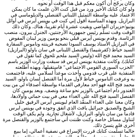
وكان يرجّح أن أكون معكم قبل هذا الوقت أو نحوه.
ولو كان كتابك الأخير ورد من قبل كنت الآن علمت ما كان يمكن
الاعتماد عليه ‏‏بواسطة التمثيل اللبناني القنصلي والدبلوماسي في
البرازيل. وبهذه المناسبة أقول إني كنت في بوينس آيرس في أوائل
يونيو/حزيران الماضي وبقيت عشرة أيام تقريباً، هناك. وكان ذلك
الوقت وقت تسلّم رئيس جمهورية الأرجنتين، الجنرل بيرون، منصب
الرئاسة. وقدم بوينس آيرس قبلي بنحو يومين وزير لبنان المفوض
في البرازيل الأستاذ يوسف السودا تصحبه قرينته وناموس السفارة
السيد خياط (كفرشيما) والقنصل اللبنانى في سان باولو (البرازيل)
السيد محمد فتح الله (وليس السيد ملحم تلحوق كما تقول في
كتابك). وكانت منفذية بوينس آيرس قد سبقت وزارت الوزير باسم
"الحزب السوري القومي الاجتماعي" فاستقبلها، وبهذه أطلعته
المنفذية على قرب قدومي وأخذت موعداً لسلامي عليه، فاجتمعت
به وعرفت الناموس خياط لأول مرة أما القنصل لسان باولو، السيد
محمد فتح‎ الله فهو أحد معارفي القدماء بواسطة أصدقاء لي من بيت
الغندور دام اجتماعي بالوزير ‏‏نحو ساعة ونصف. وبعد يومين كان
القنصل السيد فتح الله على الغداء معي في بيت حماتي وأولادها،
وكان معنا على الغداء المنفّذ العام لبوينس آيرس الرفيق خليل
الشيخ والصديق جبرائيل يافث الذي اتفق وجوده في بوينس ايرس
قادماً من سان باولو، البرازيل، لأشغال تجارية. ولم يكفِ الوقت
لتناول مسائل خاصة وكنت ظننت أني سأجتمع بالوزير والقنصل مرة
أخرى فلم يتسنّ ذلك. ‎ ‏
حالما تسلّمت كتابك قررت الإسراع في نصفية أعمالي، إما ببيع
المحل أو ‏بتقويضه، وإني جادٌّ في التقويض بقدر المستطاع، بينما