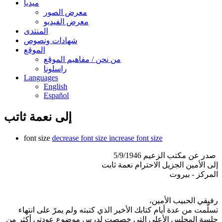
ميديا
معرض الصور
معرض الفيديو
المنتدى
شهادات ونصوص
الموقع
من نحن / مفاهيم الموقع
راسلونا
Languages
English
Español
إلى نعمة ثاتب
font size
decrease font size
increase font size
صدر عن مكتب الزعيم 5/9/1946
إلى الأمين الجزيل الاحترام نعمة ثابت
المركز - بيروت
رفيقي الحبيب الأمين،
تسلّمت من عدة أيام كتابك الأخير الذي كتبته ولم يمرّ على انتهاء
جلسة المجلس الأعلى التي خصصت لدرس موضوع عودتي أكثر من