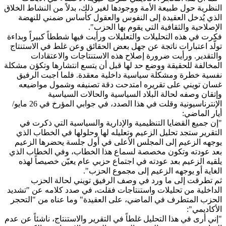
النظرية حول طبيعة الأمة ووجودها لغير ذلك، بدلاً من النشاط الخلاق
الذي يُدخل العقيدة إلى النفوس والعقول كأساس ضمني للنهضة
الإصلاحية والثقافية التي يقوم بها الحزب".
‏فكرت في هذه التحليلات والتعليلات ورأيت فيها شططاً كبيراً وبداءة
تولّد اعتبارات ناتجة عن جهل بعض الحقائق وعن غلط في الاستنتاج
والتقدير. ورأيت ضرورة إصلاح هذه الاستنتاجات والاعتقادات
المخالفة للحقيقة ووضع حد لها قبل أن يتسع انتشارها وتكؤن مشكلة
نفسية خطرة ومشكلة سياسية داخلية معقدة. فلما اجبت الرفيق
غسان تويني على تقريره امتدحت دقة تصنيفه وشمول مواضيعه
وإتقان وصفه لحالة البلاد السياسية والحالات السياسية
الإنترناسيونية وقلت في هذا الصدد، في جوابي المؤرخ في 26 مايو/
أيار الماضي:‎ ‏
‏"إن جميع القضايا التنظيمية والإدارية والسياسية التي ذكرت في
التقرير ستجد تحليل الزعيم وتعليله لها وحلولها في الخطاب الذي
يوجهه الزعيم إلى المجلس الأعلى في أول جلسة يحضرها الزعيم
بعد عودته وتكون مخصصة لسماع هذا الخطاب، وفي الخطاب الذي
يلقيه الزعيم بعد عودته في اجتماع حزبي عام يعيّن خصيصاً لهذه
الغاية أو يوجهه الزعيم إلى مجموع الحزب".
ثم تطرقت إلى ما ورد في وصف الرفيق تويني لحالة الحزب
الداخلية من تحليلات واستنتاجات فقلت، في صدد كلامه عن "تشديد
الحزب المتطرف في الماضي، على العقيدة" وما عناه من "التحجر
الأكاديمي":
"إني أرى في هذا التحليل غلطاً في التقرير والاستنتاج، ناشئاً عن عدم