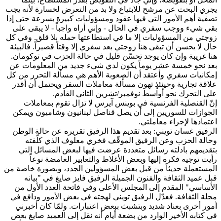
يجري البحث عن مرشح للابتياع ولا بد من التعرض لخسارة لأنه يجب
تصفية أهم الأمور التي فيها عقود ومسؤوليات كبيرة بسرعة حتى إذا
بقي شيء ووجب سفري في الحال - وإني أراه واجباً - لا يبقى على
زوجتي من المسؤوليات إلا ما في استطاعتها حمله بلا قلق. وفي كل
حال لا يحسن أن تبقى هنا زوجتي بعد سفري إلا وقتاً قصيراً. فالبيئة
هنا غريبة وإن كان يوجد تحسّن قليل في حالة الحزب في توكومان.
بعد نحو خمسة عشر يوماً يكون لدي شيء جديد من المعلومات عن
إمكانيات سفري وأعتقد أن الصعوبة الأهم هي مسألة التحرر من كل
علاقة تجارية وحينئذٍ تهون مسألة معاملات السفر ويحتمل أن أقدر
على التحرك نحو أواسط نوفمبر/تشرين الثاني القادم.
إنّ القنصلية الفرنسية في بوينس آيرس لا تزال تقوم بمعاملات
الجوازات للسوريين إلى أن يصل قناصل لبنانيون وشاميون ويمكن
اعتمادها لإجراء معاملتي.
الرفيق غسان تويني: بعد تقديم هذا الرفيق تقريره عن حالة الوطن
وحالة الحزب وعن الرفيق الموقّف فخري معلوف الذي كلّفته
بتقديمهم بادلته رسائل متعددة عرضت فيها لبعض المسائل التي
رأيت توجيه فكره إليها وبعض الأغلاط والتعابير الغامضة نوعاً
المستعملة حديثاً من قبل بعض المسؤولين الجدد، وبصورة خاصة من
قبل عميد الثقافة والفنون الجميلة الرفيق فايز صايغ في "بيانه
الأساسي" المقدم إلى المجلس الأعلى وفي ‏‏فاتحة العدد الأول من
مجلة الثقافة. فعدّل الرفيق تويني لهجته في بعض الأمور ودافع في
أمور أخرى بعناد شديد وبتشبث ببعض اعتبارات. ولمّا كان أخبرني
في كتابه الأخير الوارد من بضعة أيام أنه نقل إلى العميد صايغ بعض