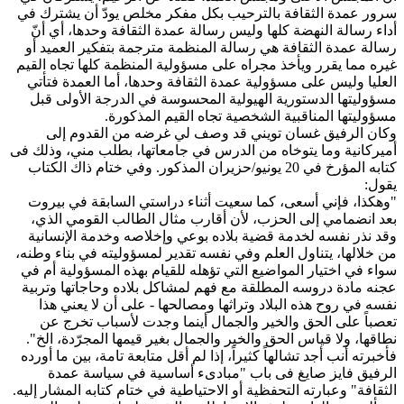
سرور عمدة الثقافة بالترحيب بكل مفكر مخلص يودّ أن يشترك في
أداء رسالة النهضة كلها وليس رسالة عمدة الثقافة وحدها، أي أنّ
رسالة عمدة الثقافة هي رسالة المنظمة مترجمة بتفكير العميد أو
غيره مما يقرر ويأخذ مجراه على مسؤولية المنظمة كلها تجاه القيم
العليا وليس على مسؤولية عمدة الثقافة وحدها، أما العمدة فتأتي
مسؤوليتها الدستورية الهيولية المحسوسة في الدرجة الأولى قبل
مسؤوليتها المناقبية الشخصية تجاه القيم المذكورة.
وكان الرفيق غسان تويني قد وصف لي غرضه من القدوم إلى
أميركانية وما يتوخاه من الدرس في جامعاتها، بطلب مني، وذلك فى
كتابه المؤرخ في 20 يونيو/حزيران المذكور. وفي ختام ذاك الكتاب
يقول:
"وهكذا، فإني أسعى، كما سعيت أثناء دراستي السابقة في بيروت
بعد انضمامي إلى الحزب، لأن أقارب مثال الطالب القومي الذي،
وقد نذر نفسه لخدمة قضية بلاده بوعي وإخلاصه وخدمة الإنسانية
من خلالها، يتناول العلم وفي نفسه تقدير لمسؤوليته في بناء وطنه،
سواء في اختيار المواضيع التي تؤهله للقيام بهذه المسؤولية أم في
عجنه مادة دروسه المطلقة مع فهم لمشاكل بلاده وحاجاتها وتربية
نفسه في روح هذه البلاد وتراثها ومصالحها - على أن لا يعني هذا
تعصباً على الحق والخير والجمال أينما وجدت لأسباب تخرج عن
نطاقها، ولا قياس الحق والخير والجمال بغير قيمها المجرّدة، الخ".
فأخبرته أنب أجد تشالهاً كثيراً، إذا لم أقل متابعة تامة، بين ما أورده
الرفيق فايز صايغ فى باب "مبادىء أساسية في سياسة عمدة
الثقافة" وعبارته التحفظية أو الاحتياطية في ختام كتابه المشار إليه.