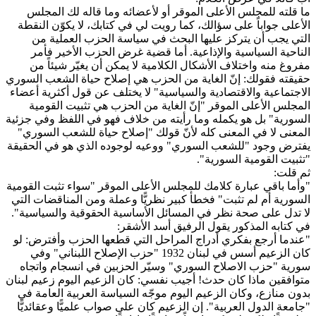
ما قلته للمجلس الأعلى الموقر أو لأعضائه وما قاله لك المجلس
الأعلى جواباً على سؤالك، كما رويت لي في كتابك، لا يكوّن النقطة
التي يجب أن يتركز عليها البحث في سياسة الحزب العملية من
الناحية السياسية والإذاعية. أما قضية غرض الحزب الأخير فأمر
مفروغ منه واختلاف الأشكال الكلامية لا يمكن أن يغيّر شيئاً من
حقيقته فقولك: إنّ الغاية من الحزب هي إصلاح حياة الشعب السوري
الاجتماعية والاقتصادية والسياسية" لا يختلف عن قول أكثرية أعضاء
المجلس الأعلى الموقر "إنّ الغاية من الحزب هي تثبيت القومية
السورية" بل هو يكمله وما رأيته من خلاف فهو في اللفظ وفي جزئية
المعنى لا في المعنى كله لأنّ قولك "إصلاح حياة للشعب السوري"
يفترض وجود "للشعب السوري" ووعيه لوجوده الذي هو في الحقيقة
"تثبيت القومية السورية".
ثم قلت:
"وأما باقي عبارة كلامك للمجلس الأعلى الموقر "سواء تثبت القومية
‎السورية أم لم تثبت" فخطأ كبير نظريًّا وعملة ومن المناقضات التي
لا تدل على صحة نظر في المسائل الأساسية الحقوقية والسياسية".
في كتابه المذكور يقول الرفيق أسد الأشقر:
"عندما أرجع بفكري أدراج المراحل التي قطعها الحزب وأفترض: لو
كان الزعيم أسس في لبنان 1932 "حزب الإصلاح اللبناني" وفي
سورية "حزب الاصلاح السوري" وسيّر الحزبين في انسجام واتجاه
متوافقين ماذا كان حدث! أجيب نفسي: كان الزعيم اليوم زعيم لبنان
بدون منازع، وكان الزعيم اليوم موجّه السياسة العربية العامة في
"جامعة الدول العربية". إن الزعيم كان على صواب علميًّا وعقائديًّا