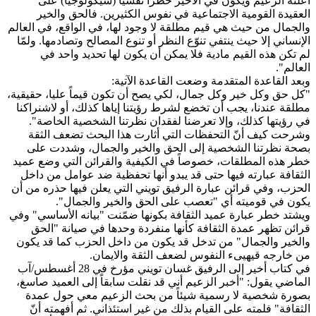
أعلنه الزعيم ويكوّن في الأخير خطراً نفسيًّا (سيكولوجيًّا) على
العقيدة القومية الاجتماعية في نفوس الكثيرين. فالحق والخير
والجمال من حيث هي قيم ‏‏مطلقة لا وجود لها، في الواقع، في العالم
الإنساني إلا حيث ينتفي تنوّع ‏‏النظر أو تنوع المصالح وتصادمها. ولمّا
لم تكن هذه القيم مادية فلا يمكن أن يكون لها تحديد واحد في
العالم".
وبعد القاعدة المتقدمة وضعت القاعدة الآتية:
"كل حق وكل خير وكل جمال، لكي يصح أن تكون قيماً عليا، حقيقية،
مطلقة عندنا، يجب أن تخضع لشرط رؤيتنا إياها كذلك، أو لاشنراكنا
في رؤيتها كذلك، وإلا تعرضنا لفقدان نظرتنا الشخصية الخاصة".
وشرحت كيف أنّ التحفظات التي أثارت هذا البحث تضعف الثقة
بصحة نظرتنا الشخصية إلى الحق والخير والجمال، وشددت على
خطر هذه المطلقات، خصوصاً في الكيفية والقرائن التي وضع عميد
الثقافة عبارته فيها حتى قد يبدو أنها تحفظية ضد عوامل ‏من داخل
الحزب، وفي قرائن عبارة الرفيق تويني التي يعلن فيها حذره من أن
يكون في قوميته أي "تعصب على الحق والخير والجمال".
ويشتد خطر عبارة عميد الثقافة بكونها ضمّنت "بيانه الأساسي" وفي
قرائن تظهر عمدة الثقافة كأنها منفردة وحدها في صيانة "الحق
والخير والجمال" من تدخل قد يكون من داخل الحزب كما قد يكون
من خارجه قيهيىء النفوس لضعف الثقة والايمان.
في كتاب أخير إلى الرفيق غسان تويني مؤرخ في 28 أغسطس/آب
الماضي يقول: "أخبر الزعيم أني قد نقلت سابقاً إلى العميد صاسغ،
بصورة شخصية لا رسمية شيئاً من بحث الزعيم معي حول عمدة
الثقافة" فلمته على القيام بذلك من غير استئذاني. ثم أفهمته أنّ