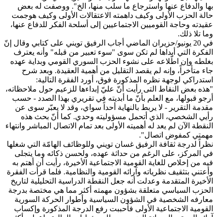
بها والدفاع عنها واسترجاع ما سلب منها، الخ". ووصفت له بعض
حالة الحزب الأولى وكيف داهمته الاعتقالات الأولى وكيف هوجمت
عقيدته وحاجة القوميين الاجتماعيين إلى أسلحة الفكر للدفاع عنها،
وما تلا ذلك.
في 20 يونيو/حزيران الماضي أجاب الرفيق تويني على كتابي وقال إنّ
الفكرة التي أبداها لم تكن سوى "سوء تعبير من قبله" وأنه يعترف
بغلطه وإن اطّلاعه على نشوء الحزب السوري القومي وبداية عهده
جاء متأخراً، وإنه لم يقصد التقليل من أهمية العقيدة. وبعد شرح
استدراكي لوجهة نظره المذكورة فوق، أورد الفقرة التالية:
"هذه بعض النقاط التى رأيت أنّ عليّ إبداءها للزعيم حول ملاحظاته،
أرجو ‏‏قبولها، مع العلم بأنّ ما أبديته في تقريري بهذا الصدد - حسب
مقدمة التقرير - لا يربط بالنهاية أحداً سواي، وقد لا يعبّر سوى عن
رأيي الشخصي، الذي أتحمل مسؤوليته وحدي. كما أنّ بحث هذه
النقطة الآن لم يعد له أهميته الأولى بعد تمام الاتصال المباشر وانتهاء
مهمتي كمفوض اتصال".
نظراً لدرجة ثقافة الرفيق غسان تويني وللوظائف الهامّة التي شغلها
في المركز، على الرغم من حداثة عهده، ولحسن ذكائه وما يتجلى
فيه من إخلاص للغاية القومية الاجتماعية الأخيرة، رأيت أن أهتم به
وأعتني بتثقيف نظرياته وآرائه القومية والنظامية. فلما قرأت الفقرة
الأخيرة المتقدمة وعدلت أنه جعل النقطة الدراسية التحليلية لتاريخ
الحزب السياسي متعلقة بشؤون مهمته أكثر مما هي مختصة بدرجة
معارفه الشخصية في الشؤون السياسية وأطوار الحركة السورية
القومية الاجتماعية الأولى فأحببت رفع الدرجة المذكورة وإكساب