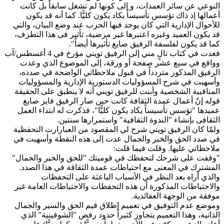
النوعي عن سائر العمدات، و إلى كونها لم تشغل سابقاً بل كانت
أعمالها إذ ذاك تؤسس تأسيساً يكاد يكون كليًّا. كما أنه قد يكون
للأحوال الإدارية التي كان يوجد فيها الحزب عند وضع البيان، والتي
قد يكون العميد وغيره اعتبرها غير مرضية، تأثير فى هذا التطرف،
كما قد يكون لفلسفة الرفيق صايغ تأثيرها أيضاً".
فعدت في كتاب تالٍ مني إلى الرفيق تويني مؤرخ في 4 أغسطس/آب
وواقع في سبع عشر صفحة أو ورقة، إلى الموضوع الذي وعدت
الرفيق المذكور متردداً في قبول ملاحظاتي الواضحة قي صدده،
وأسهبت في شرح المسؤوليات الدستورية الإدارية والمسؤوليات
المناقبية الشخصية وأبنت للرفيق تويني أنه لا ينطبق على الحقيقة
قوله إنّ أعمال عمدة الثقافة كانت حين صار الرفيق فايز صايغ
عميدها "تؤسس تأسيساً يكاد يكون كليًّا"، فذكرت له ابتداء العمل
الثقافى بإنشاء "الندوة الثقافية" واستمرارها سنتين.
ولمّا كان الرفيق تويني شرح لي المقصود من العبارارت التحفظية
في صدد الحق والخير والجمال عدت إلى هذه النقطة وأسهبت في
ملاحظاتي عليها. وقلت فيما قلت:
"وقفت على شرحك لتحفظك في قوميتك "للحق والخير والجمال"
المشترك في المعنى مع احتياطات عمدة الثقاقة في هذا الصدد.
والذي أراه بعد النظر في الأسباب الباعثة على التحفظات
والاحتياطات المذكورة أن هذه التحفظات والاحتياطات العامة غير
موفقة من الوجهة العقائدية.
وموضع عدم التوفيق في تعميم إطلاق قيم الحق والسير والجمال
الذاتية، وهذا التعميم يتجاوز كثيراً حدود رفض "الشوفينية" الذي