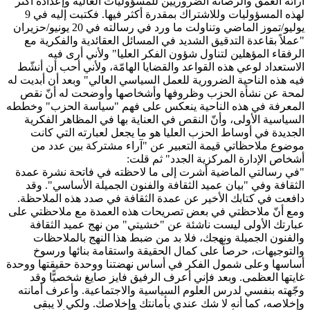
آرائه العمق والرصانة الضروريين للمسؤوليات العالية وإعداده أكثر
لهذه المسؤوليات وللاشتراك بمقدرة أكثر فيها. فكتبت إليه في 9
يوليو/تموز الماضي وتناولت ما ورد في رسالته في 20 يونيو/حزيران
"عملاً بقاعدة التدقيق الشديد في المسائل العقائدية والفكرية مع
الرفقاء المؤهلين لتناول شؤون الفكر العليا" ولأني أرى فيه
الاستعداد لوعي هذه القواعد والقضايا الهامّة، ولأني أحب أن أنشّط
فيه هذه الناحية الضرورية للعمل السياسي العالي" وبعد أن أبديت له
لمحة عن نشأة الحزب وظروفها وأشخاصها وأوضحت له أنّ نقص
المعرفة في هذه الناحية ينعكس على فهم "سياسة الحزب" وخططه
السياسية الأولى، وأنّ النقص في العناية بها في المظاهر الفكرية
الجديدة في أوساط الحزب العليا هو ما يجعل لعبارته التي كانت
موضوع ملاحظاتي قيمة التعبير عن "آراء مشتركة بين عدد من
أشخاص الإدارة المركزية الجدد" ثم قلت:
"في رسالتي الماضية أشرت إلى ما لاحظته في فاتحة نشرة عمدة
الثقافة وفي "بيان عميد الثقافة والفنون الجميلة الأساسي". وقد
دافعت في كتابك الأخير عن عمدة الثقافة في صدد هذه الملاحظة.
ومع أنّ ملاحظتي في بعض تصريحات هذه العمدة مع ملاحظتي على
عبارتك الأولى ليست ناشئة عن "خشيتي" من نهج عميد الثقافة
والفنون الجميلة ونهجك، فلا بد من ضبط هذا النهج بالملاحظات
والتوجيهات، حرصاً على كمال الحقيقة واستقامة بنائها ورسوخ
أساسها وعلى شمول الفكر في أساس نهضتنا ووحدة حقيقتها ووحدة
غايتها العظمى. وبعد فإني أعرف الرفيق فايز صايغ شخصيًّا وقد
وجّهته بنفسي لدرس العلوم السياسية والاجتماعية. وأعرف أمانته
وإخلاصه، كما أنه لا شك عندي بأمانتك وإخلاصك. ولكي لا يبقى