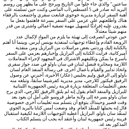
ساعتين" والذي جاء خلواً من التاريخ ويرجح على ما يظهر من روسم
البريد أنه صادر في 5 أغسطس/آب الماضي وكنت حين تسلّمته على
أهبة السفر لزيارة مديرية خوخوي فتابعت سفري واجتمعت بالرفقاء
هناك وأطلعتهم على عزمي على السفر بسرعة فاهتموا بفعل ما
يقدرون عليه إفراديًّا لتسهيل مهمة تصفية أعمالي واشترى من قدر
منهم شيئاً معتدلاً.
حين عودتي انصرفت إلى تهيئة ما يلزم من المواد لإكمال عدد
الزوبعة القادم وإعطاء توجيهات لمنفذية بوينس آيرس. وبينما أنا أهتم
بالكتابة إليك وردتني بعض مراسلات من البرازيل ومن منفذية
أميركانية، فرأيت الكتابة إلى البرازيل وإخبارهم بعزمي على السفر
بأسرع ما يمكن وتكليفهم الاشتراك في المجهود لإجراء المعاملات
اللازمة ومخابرة قنصل لبنان في سان باولو في صدد جواز سفري
واتخاذ تدابير والقيام بأعمال أخرى. فى رسالة المنفذ العام لسان
باولو إلى الرفيق وليم بحليس (عكار) الأخيرة، أخبرني عن وصول
الرفيق فيكتور كلارجي، مدير مديرية كفرشيما سابقاً، وتبلغه منه
بعض التعليمات المتعلقة بزيارة قرينة رئيس الجمهورية اللبنانية
للبرازيل والمنفذ العام يقول إنه لم يلتقِ االرفيق كلارجي، الذي برح
سان باولو بسرعة إلى ولاية ماطر قروسو على أمل أن يعود بعد
وقت قصير وحينذاك يتوقع أن يتسلم منه تعليمات أخرى خصوصية
قال إنه يحملها للمنفّذ العام. وقد وضعت أمس كتابا بالبريد الجوي
لمنفّذ سان باولو، البرازيل أعطيه التوجيهات اللازمة لكيفية استقبال
قرينة رئيس جمهورية لبنان وأعتقد أنه يجب أن يتسلم الكتاب
المذكور بعد غد.