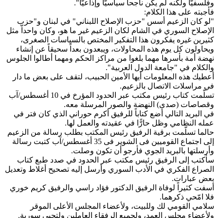
وفلسفيًّا ولكنه لم يكن ناجحاً سياسيًّا وإذاعيًّا".
‏فأجبته على هذا الكلام:
"لو كان الزعيم أسس "حزب الإصلاح اللبناني" في لبنان و"حزب
الإصلاح السوري في الشام لكان الزعيم غير ما هو، وكان واحداّ مثل
كثيرين غيره يفكرون هذا التفكير المختص بالسياسات الصغرى،
ويحاولون كل يوم هذه المحاولات، ويبعدون بعداً سحيقاً عن إنشاء
نهضة أمة بأسرها مهما بلغوا من مراكز الحكم ومهما أطالوا الجلوس
والكلام في "جامعة الدول العربية".
أعطيك هذه المعلومات أيها الأمين الحبيب، لتقف على بعض ما دار
في مراسلات الاتصال بالزعيم.
تسلّمت كتاب رئيس مكتب عبر الحدود المؤرخ في 10 أغسطس/آب
وقصاصات (صدى) النهضة والصور المرسلة معه.
في البريد التالي أضع كتاباً للرفيق أكرم حوراني الذي كان فتر في
عمله النظامي وظل حارًّا في عقيدته والعمل لها.
حالما تسلّمت برقية الرفيق رئيس المكتب بطلب رسالة من الزعيم
إلى اجتماع القوميين فى الشوير فى 35 أغسطس/آب كتبت رسالة
وأرسلتها بالبريد الجوي فأرجو أن تكون وصلت.
سأكتب إلى الرفيق رئيس مكتب عبر الحدود في صدد طبع كتاب
الصراع الفكري في الأدب السوري وأرسل إليه تصحيح أغلاط وتعديل
بعض عبارات.
أسفت كثيراً لوفاة الرفيق الدكتور فؤاد راسي والرفيق كريم خوري
فلا امّحي ذكرهما.
سلامي القومي لك وللبيت، ولأعضاء المجلس الأعلى الموقر
ولأعضاء مجلس العمد، ولجميع الرفقاء العاملين ولتحيى سورية.