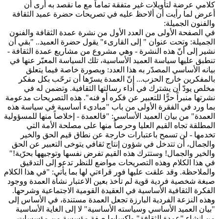
كلامي عرضة لتأويلات غير متفقة تماماً مع ما نقصد به أرى أن
أعرض لما رأيت أن ألاحظ عليه في تصريحات حضرة عميد الثقافة
والفنون الجميلة:
في الصفحة الأولى من العدد الأول من نشرة عمدة الثقافة والفنون
الجميلة: وتحت عنوان " إلى القارىء" يقول حضرة العميد.. "بقي أن
نشير إلى أنّ هذه النشرة - وهي مشروع من مشاريع عمدة الثقافة -
تنطبق عليها سياسة العميد الأساسية، تلك السياسة المعبّر عنها في
بيانه الأساسي المصدّر به هذا العدد: وبصورة خاصة فيما يتعلق
بالمفكرين خارج الحزب... إنّ العمدة يسرّها أن ترحّب بكل مفكر
مخلص يودّ أن يشترك في أداء رسالتها الثقافية. وتضمن له في
نشرتها منبراً حرًّا للتعبير عن فكره أو فنه". هذه التصريحات مدعومة
بما ورد في الفقرة الأولى من باب "مبادىء أساسية في سياسة هذه
العمدة" من بيان العميد الأساسي: "فالعمدة - إخلاصاً منها للمسؤولية
المطلقة تجاه القيم العليا وحرصاً منها على مصلحة الأمة التي
تخدمها - لن تسمح باعتبارات خارجة عن نطاق قيم الحق والخير
والجمال، أن تتدخل في شؤون إنتاج ثقافي يتوخى التعبير عن الحق
والخير والجمال! وستترك هذه القيم تفرض نفسها وتوجيهها بحرّية!"
في هذا الكلام وهذه التصريحات مواضع للنظر تدعو إلى التدقيق
والملاحظة. وقد علقت عليها فور قراءتي لها بما يأتي: "في هذا الكلام
صبغة شخصية فردية قوية لم تأخذ بعين الاعتبار نشأة العمدة ووجود
الفكرة الثقافية الأساسية في العقيدة القومية الاجتماعية وشرحها.
وهذه النزعة الفردية البارزة تجعل العمدة مستندة، في الأساس إلى
"بيان العميد الأساسي وسياسته الأساسية" لا إلى الغاية الأساسية
من إنشاء "عمدة الثقافة" وإكسابها صفة مؤسسة من مؤسسات