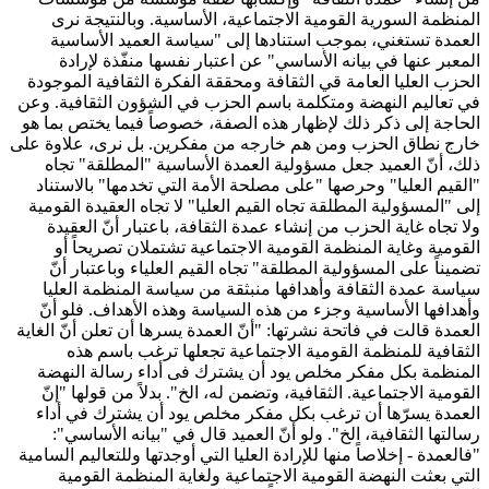
المنظمة السورية القومية الاجتماعية، الأساسية. وبالنتيجة نرى
العمدة تستغني، بموجب استنادها إلى "سياسة العميد الأساسية
المعبر عنها في بيانه الأساسي" عن اعتبار نفسها منفّذة لإرادة
الحزب العليا العامة قي الثقافة ومحققة الفكرة الثقافية الموجودة
في تعاليم النهضة ومتكلمة باسم الحزب في الشؤون الثقافية. وعن
الحاجة إلى ذكر ذلك لإظهار هذه الصفة، خصوصاً فيما يختص بما هو
خارج نطاق الحزب ومن هم خارجه من مفكرين. بل نرى، علاوة على
ذلك، أنّ العميد جعل مسؤولية العمدة الأساسية "المطلقة" تجاه
"القيم العليا" وحرصها "على مصلحة الأمة التي تخدمها" بالاستناد
إلى "المسؤولية المطلقة تجاه القيم العليا" لا تجاه العقيدة القومية
ولا تجاه غاية الحزب من إنشاء عمدة الثقافة، باعتبار أنّ العقيدة
القومية وغاية المنظمة القومية الاجتماعية تشتملان تصريحاً أو
تضميناً على المسؤولية المطلقة" تجاه القيم العلياء وباعتبار أنّ
سياسة عمدة الثقافة وأهدافها منبثقة من سياسة المنظمة العليا
وأهدافها الأساسية وجزء من هذه السياسة وهذه الأهداف. فلو أنّ
العمدة قالت في فاتحة نشرتها: "أنّ العمدة يسرها أن تعلن أنّ الغاية
الثقافية للمنظمة القومية الاجتماعية تجعلها ترغب باسم هذه
المنظمة بكل مفكر مخلص يود أن يشترك فى أداء رسالة النهضة
القومية الاجتماعية. الثقافية، وتضمن له، الخ". بدلاً من قولها "إنّ
العمدة يسرّها أن ترغب بكل مفكر مخلص يود أن يشترك في أداء
رسالتها الثقافية، الخ". ولو أنّ العميد قال في "بيانه الأساسي":
"فالعمدة - إخلاصاً منها للإرادة العليا التي أوجدتها وللتعاليم السامية
التي بعثت النهضة القومية الاجتماعية ولغاية المنظمة القومية