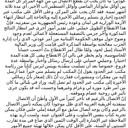
عودتي: ما كان يجب أن يُقطع الاتصال بي من جهة المركز كل المدة
بين أوائل مايو/أيار الماضي وأوائل أغسطس/آب الأخير، أي مدة ثلاثة
أشهر ثمينة. فقد كان يجب على المركز، وعلى الأقل على مكتب عبر
الحدود إخباري بتسلم رسائلي الأخيرة إليه وبالحاجة إلى انتظار انتهاء
الأزمة الوزارية في لبنان وعودة رئيس الجمهورية من سفرتيه. فإنّ
هذا الانقطاع الطويل حملني على تقدير أمور أخرى غير انتظار النتائج
المذكورة وأخّر جزمي بالتصفية المستعجلة لأعمالي لعدم وجود
وضوح حول موقف الحكومة اللبنانية من أمر عودتي، الذي رأت إدارة
الحزب معالجته بواسطة المذكرة التي قدّمت إلى وزير المالية
الأستاذ إميل لحود. ولمّا طال أمر الانقطاع بتّ أحسب حساباً
للجاسوسية، ولم يخطر في بالي أنّ الانقطاع يبقى كل هذه المدة
اختياراً. وحملني حسابي على إرسال رسائل وأخبار ‏بواسطة عدة
فروع، خصوصاً بعد أن تسلّمت منفّذية بوينس ايرس كتاباً من رئاسة
مكتب عبر الحدود يقول إنّ المكتب لم يتسلم مني خبراً عما أرسل
إليه من مفكرات ومنشورات فقدّرت أنّ ذلك إشعار بأنّ رسائلي
الأخيرة إلى مكتب عبر الحدود لم تصل إليه، وزاد في بلبالي ما كان
من أمر طرد موره لي وعزام وغيرهما وحسبت أنه قد يكون جرى
تأثير في روحية عصام وموقفه.
إنّ الاتصال بالزعيم قد تأخر كثيراً من الأول وأظنّ أن الاتصال
بمنفذية أفريقية الغربية الذي ظل موجوداً كان يمكنه تأمين الاتصال
بالزعيم وكان يوجد اتصال سابق مع الرفيقة إملي حلبي فكان يمكن
تجربة كتاب بنفس الأسلوب وعلى العنوان عينه. ولست أريد بهذه
الملاحظة غير الإشارة إلى الوقت الثمين الذي ضاع في مدة تقارب
السنتين أو السنة، على الأقل كان يمكن خلالها تهيئة جميع الأمور