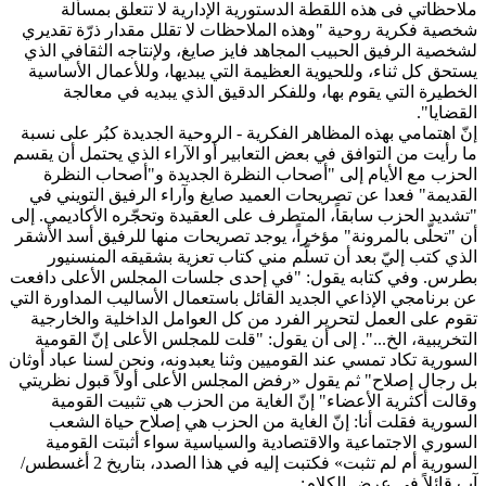
ملاحظاتي فى هذه اللقطة الدستورية الإدارية لا تتعلق بمسألة
شخصية فكرية روحية "وهذه الملاحظات لا تقلل مقدار ذرّة تقديري
لشخصية الرفيق الحبيب المجاهد فايز صايغ، ولإنتاجه الثقافي الذي
يستحق كل ثناء، وللحيوية العظيمة التي يبديها، وللأعمال ‏‏الأساسية
الخطيرة التي يقوم بها، وللفكر الدقيق الذي يبديه في معالجة
القضايا".
إنّ اهتمامي بهذه المظاهر الفكرية - الروحية الجديدة كبُر على نسبة
ما رأيت من التوافق في بعض التعابير أو الآراء الذي يحتمل أن يقسم
الحزب مع الأيام إلى "أصحاب النظرة الجديدة و"أصحاب النظرة
القديمة" فعدا عن تصريحات العميد صايغ وآراء الرفيق التويني في
"تشديد الحزب سابقاً، المتطرف على العقيدة وتحجّره الأكاديمي. إلى
أن "تحلّى بالمرونة" مؤخراً، يوجد تصريحات منها للرفيق أسد الأشقر
الذي كتب إليّ بعد أن تسلّم مني كتاب تعزية بشقيقه المنسنيور
بطرس. وفي كتابه يقول: "في إحدى جلسات المجلس الأعلى دافعت
عن برنامجي الإذاعي الجديد القائل باستعمال الأساليب المداورة التي
تقوم على العمل لتحرير الفرد من كل العوامل الداخلية والخارجية
التخريبية، الخ...". إلى أن يقول: "قلت للمجلس الأعلى إنّ القومية
السورية تكاد تمسي عند القوميين وثنا يعبدونه، ونحن لسنا عباد أوثان
بل رجال إصلاح" ثم يقول «رفض المجلس الأعلى أولاً قبول نظريتي
وقالت أكثرية الأعضاء" إنّ الغاية من الحزب هي تثبيت القومية
السورية فقلت أنا: إنّ الغاية من الحزب هي إصلاح حياة الشعب
السوري الاجتماعية والاقتصادية والسياسية سواء أثبتت القومية
السورية أم لم تثبت» فكتبت إليه في هذا الصدد، بتاريخ 2 أغسطس/
آب قائلاً في عرض الكلام: