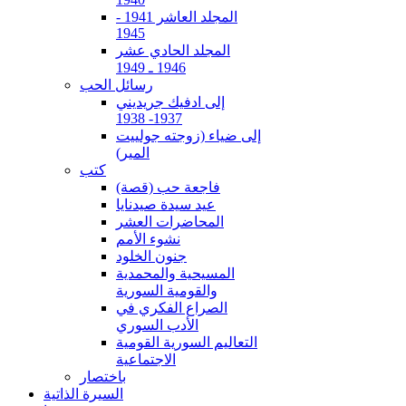
المجلد العاشر 1941 -
1945
المجلد الحادي عشر
1946 ـ 1949
رسائل الحب
إلى ادفيك جريديني
1937- 1938
إلى ضياء (زوجته جولييت
المير)
كتب
فاجعة حب (قصة)
عيد سيدة صيدنايا
المحاضرات العشر
نشوء الأمم
جنون الخلود
المسيحية والمحمدية
والقومية السورية
الصراع الفكري في
الأدب السوري
التعاليم السورية القومية
الاجتماعية
باختصار
السيرة الذاتية