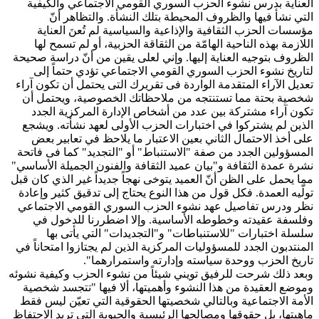
العناية بدرس نشوء الحزب السوري القومي الاجتماعي والكيفية
التي نشأ فيها والظروف المحيطة بتلك النشأة. والتظاهر أنّ
مؤسسات الحزب الثقافية والإذاعية والسياسية لم تُعنَ العناية
اللازمة بهذه الناحية الهامّة من الثقاقة الحزبية، أو لم تسمح لها
الظروف بتوجيه العناية إليها. وإني لعلى يقين من أنّ دراسة صحيحة
لتاريخ نشوء الحزب السوري القومي الاجتماعي تؤدي حتماً إلى
تعديل الآراء المتقدمة الواردة فى تقريرك التى يحتمل أن تكون آراء
شخصية بحتة مما تستنتجه من ملاحظاتك الخصوصية، ويحتمل أن
تكون آراء مشتركة بين عدد من أشخاص الإدارة المركزية الجدد
الذين لم يشتركوا في اختبارات الحزب الأولى لعهد نشأته. ويشجع
على أخذ الاحتمال الثاني بعين الاعتبار ما يلاحظ في تعابير بعض
المسؤولين الجدد من صفة "الاستنباط" أو "التجديد" كما فى فاتحة
نشرة عمدة الثقافة و"بيان عميد الثقافة والفنون الجميلة الأساسي"
مما يحمل على الظن أنّ العميد يتوخى نهجاً جديداً غير الذي كان قبل
تولّيه العمدة. فكل قول من هذا النوع يحتاج إلى تدقيق كثير وإعادة
نظر ودرس تفاصيل عهد نشوء الحزب السوري القومي الاجتماعي
وفلسفة عقيدته وخطوطه الأساسية. وإلا اضطررنا للدخول في
سلسلة اختبارات "للاستنباطات" و"التجديدات" التي يأتى بها
المنتدبون الجدد للمسؤوليات المركزية الذين لم يجتازوا امتحاناً في
تاريخ الحزب ووحدة سياسته وإدارته واستمرارهما".
وبعد ذلك شرحت للرفيق تويني شيئاً من نشوء الحزب وكيفية نشوئه
وموضع العقيدة من هذا النشوء وأهميتها، ألا فيها "تتجسد شخصية
الأمة الاجتماعية وبالتالي شخصيتها الحقوقية التي تعيّن ليس فقط
ماهيتها، بل حقوقها ومصالحها الرئيسية والحيوية التي تريد الاحتفاظ