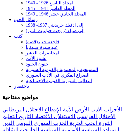
المجلد التاسع 1926 - 1940
المجلد العاشر 1941 - 1945
المجلد الحادي عشر 1946 ـ 1949
رسائل الحب
إلى ادفيك جريديني 1937- 1938
إلى ضياء (زوجته جولييت المير)
كتب
فاجعة حب (قصة)
عيد سيدة صيدنايا
المحاضرات العشر
نشوء الأمم
جنون الخلود
المسيحية والمحمدية والقومية السورية
الصراع الفكري في الأدب السوري
التعاليم السورية القومية الاجتماعية
باختصار
مواضيع مفتاحية
الأحزاب
الأدب
الأرض
الأمة
الإقطاع
الاحتلال البريطاني
الاحتلال الفرنسي
الاستقلال
الاقتصاد
التاريخ
التعليم
الثورة
الحب
الحرية
الحزب السوري القومي
الدين
السيادة
السياسة الأوروبية
السياسة الخارجية
السّلالة