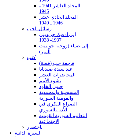
المجلد العاشر 1941 -
1945
المجلد الحادي عشر
1946 ـ 1949
رسائل الحب
إلى ادفيك جريديني
1937- 1938
إلى ضياء (زوجته جولييت
المير)
كتب
فاجعة حب (قصة)
عيد سيدة صيدنايا
المحاضرات العشر
نشوء الأمم
جنون الخلود
المسيحية والمحمدية
والقومية السورية
الصراع الفكري في
الأدب السوري
التعاليم السورية القومية
الاجتماعية
باختصار
السيرة الذاتية