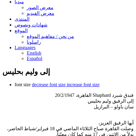
ميديا
معرض الصور
معرض الفيديو
المنتدى
شهادات ونصوص
الموقع
من نحن / مفاهيم الموقع
راسلونا
Languages
English
Español
إلى وليم بحليس
font size
decrease font size
increase font size
فندق شبرد Shaphard القاهرة، 20/2/1947
إلى الرفيق وليم بحليس
سان باولو – البرازيل
أيها الرفيق العزيز،
وصلت القاهرة صباح الثلاثاء الماضي في 18 فبراير/شباط الحاضر،
بدلاً من الإثنين في 17 منه كما كان معيّناً.