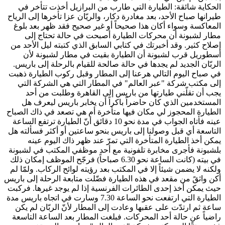
الحكاية شائقة: الطيارة التي طارب من البرازيل أخذت تتأخر في
طيرانها صباح الأحد، بعد مغادرة دكار، والريّان عزا تأخرها إلى الرياح
المعاكسة وسواء أكان هذا صحيحاً أو غير صحيح فقد ظهر بعد بلوغ
مطار لشبونة أن محركات الطيارة أصبحت في ‏حالة تحتاج إلى
إصلاح كثير. وقد أخبرتك في كتابي السابق الذي كتبته ليل الأحد من
‎‏أسطوريل قرب لشبونة أن الطيارة بقيت في مطار لشبونة لأن
الربّان الجديد لم يجدها في حالة صالحة للقيام بالرحلة إلى باريس.
في صباح اليوم التالي هرعنا إلى المطار وقبل ركوب الطيارة ذهبت
إلى مكتب شركة "عبر العالم" في المطار التي هي الشركة التي
يجب أن تقلّني طيارتها من باريس إلى القاهرة وطلبت من أحد
المستخدمين الذي كان حاضراً باكراً أن يخابر باريس ليعرف هل
الطيارة المحجوز لي مكان فيها متأخرة أم هي تصعد في ذاك الصباح
عينه فأتاه الجواب في مدة نحو 10 دقائق أنّ الطيارة ترتفع الساعة
التاسعة أي قبل وصولنا إلى باريس بنحو ساعتين أو أكثر فسألته هل
يمكن أخذ الطيارة المتأخرة التي تمرّ عند ظهر ذاك اليوم عينه
بلشبونة فأجرى مخابرة تلفونية مع أحد موظفي المكتب في لشبونة
في بيته (كانت الساعة نحو 6.30 صباحاً) فرجّح الموظف إمكان ذلك
ولكنه لا يضمن شيئاً إلا في المكتب بعد رؤيته لوائح الركاب. ولمّا لم
أكن واثقً من مقعد في هذه الطيارة فضّلت متابعة الرحلة إلى باريس
حيث يمكن أخذ إحدى الطائرات الفرنسية إذا لم يوجد غيرها. فركبت
الطيارة التي ارتفعت نحو الساعة 7.30 وسارت في اتجاه باريس مدة
ساعة ثم ارتدّت على عقبها وعادت إلى المطار لأنّ الربّان لم يكن
راضياً عن حالة أحد المحركات. فبلغت المطار بعد الساعة التاسعة