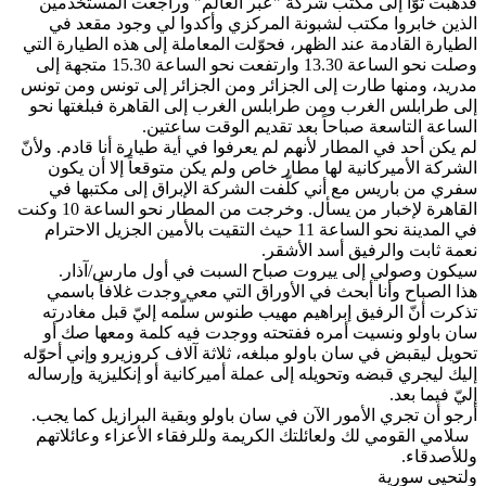
فذهبت توًّا إلى مكتب شركة "عبر العالم" وراجعت المستخدمين
الذين خابروا مكتب لشبونة المركزي وأكدوا لي وجود مقعد في
الطيارة القادمة عند الظهر، فحوّلت المعاملة إلى هذه الطيارة التي
وصلت نحو الساعة 13.30 وارتفعت نحو الساعة 15.30 متجهة إلى
مدريد، ومنها طارت إلى الجزائر ومن الجزائر إلى تونس ومن تونس
إلى طرابلس الغرب ومن طرابلس الغرب إلى القاهرة فبلغتها نحو
الساعة التاسعة صباحاً بعد تقديم الوقت ساعتين.
لم يكن أحد في المطار لأنهم لم يعرفوا في أية طيارة أنا قادم. ولأنّ
الشركة الأميركانية لها مطار خاص ولم يكن متوقعاً إلا أن يكون
سفري من باريس مع أني كلّفت الشركة الإبراق إلى مكتبها في
القاهرة لإخبار من يسأل. وخرجت من المطار نحو الساعة 10 وكنت
في المدينة نحو الساعة 11 حيث التقيت بالأمين الجزيل الاحترام
نعمة ثابت والرفيق أسد الأشقر.
سيكون وصولي إلى ييروت صباح السبت في أول مارس/آذار.
هذا الصباح وأنا أبحث في الأوراق التي معي وجدت غلافاً باسمي
تذكرت أنّ الرفيق إبراهيم مهيب طنوس سلّمه إليّ قبل مغادرته
سان باولو ونسيت أمره ففتحته ووجدت فيه كلمة ومعها صك أو
إليك ليجري قبضه وتحويله إلى عملة أميركانية أو إنكليزية وإرساله
إليّ فيما بعد.
أرجو أن تجري الأمور الآن في سان باولو وبقية البرازيل كما يجب.
‎ ‏ سلامي القومي لك ولعائلتك الكريمة وللرفقاء الأعزاء وعائلاتهم
وللأصدقاء.
ولتحيى سورية