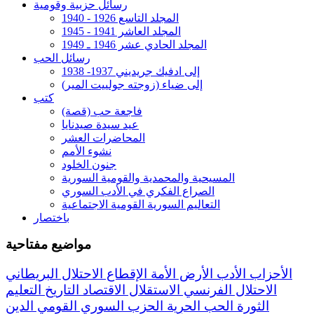
رسائل حزبية وقومية
المجلد التاسع 1926 - 1940
المجلد العاشر 1941 - 1945
المجلد الحادي عشر 1946 ـ 1949
رسائل الحب
إلى ادفيك جريديني 1937- 1938
إلى ضياء (زوجته جولييت المير)
كتب
فاجعة حب (قصة)
عيد سيدة صيدنايا
المحاضرات العشر
نشوء الأمم
جنون الخلود
المسيحية والمحمدية والقومية السورية
الصراع الفكري في الأدب السوري
التعاليم السورية القومية الاجتماعية
باختصار
مواضيع مفتاحية
الأحزاب
الأدب
الأرض
الأمة
الإقطاع
الاحتلال البريطاني
الاحتلال الفرنسي
الاستقلال
الاقتصاد
التاريخ
التعليم
الثورة
الحب
الحرية
الحزب السوري القومي
الدين