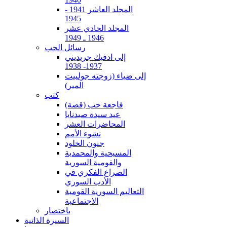
المجلد العاشر 1941 -
1945
المجلد الحادي عشر
1946 ـ 1949
رسائل الحب
إلى ادفيك جريديني
1937- 1938
إلى ضياء (زوجته جولييت
المير)
كتب
فاجعة حب (قصة)
عيد سيدة صيدنايا
المحاضرات العشر
نشوء الأمم
جنون الخلود
المسيحية والمحمدية
والقومية السورية
الصراع الفكري في
الأدب السوري
التعاليم السورية القومية
الاجتماعية
باختصار
السيرة الذاتية