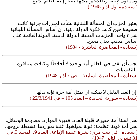
وسيكون لانتصارنا الأخير مشهد ينظر إليه العالم أجمع.
( سعاده - أول آذار 1948 )
يعتبر الحزب أن المسألة اللبنانية نشأت لمبررات جزئية كانت
صحيحة حين كانت فكرة الدولة دينية. إن أساس المسألة اللبنانية
شيء واحد- الحزبيات الدينية، الدولة الدينية، الدولة القائمة على
أساس مذهب ديني معين.
(سعاده - المحاضرة العاشرة - 1984)
يجب أن نقف في العالم أمة واحدة لا أخلاطًا وتكتلات متنافرة
النفسيات.
(سعاده - المحاضرة السابعة – في 7 آذار 1948)
إن العبد الذليل لا يمكنه ان يمثل أمة حرة فإنه يذلها.
( سعاده – سورية الجديدة – العدد 105 – في 22/3/1941)
نحن لسنا أمة حقيرة، قليلة العدد، فقيرة الموارد، معدومة الوسائل.
نحن أمة قوية عظيمة: قوية بمواهبها، غنية بمواردها، نشيطة بروحها.
( سعاده - في بيت مري: نشرة عمدة الإذاعة، العدد 9، المجلد 3،في
31 تشرين الثاني 1947)