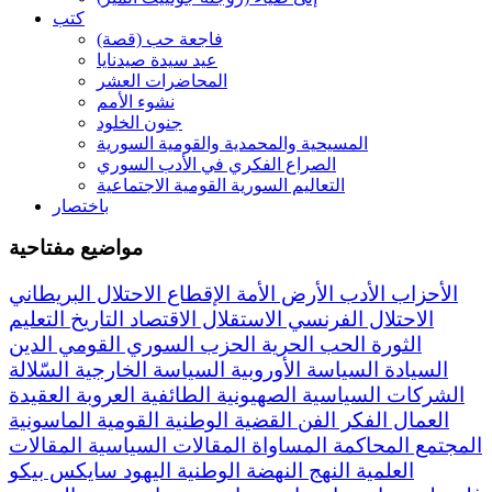
كتب
فاجعة حب (قصة)
عيد سيدة صيدنايا
المحاضرات العشر
نشوء الأمم
جنون الخلود
المسيحية والمحمدية والقومية السورية
الصراع الفكري في الأدب السوري
التعاليم السورية القومية الاجتماعية
باختصار
مواضيع مفتاحية
الأحزاب
الأدب
الأرض
الأمة
الإقطاع
الاحتلال البريطاني
الاحتلال الفرنسي
الاستقلال
الاقتصاد
التاريخ
التعليم
الثورة
الحب
الحرية
الحزب السوري القومي
الدين
السيادة
السياسة الأوروبية
السياسة الخارجية
السّلالة
الشركات السياسية
الصهيونية
الطائفية
العروبة
العقيدة
العمال
الفكر
الفن
القضية الوطنية
القومية
الماسونية
المجتمع
المحاكمة
المساواة
المقالات السياسية
المقالات
العلمية
النهج
النهضة
الوطنية
اليهود
سايكس بيكو