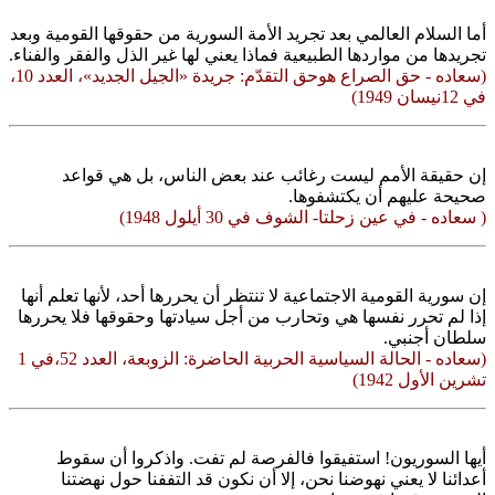
أما السلام العالمي بعد تجريد الأمة السورية من حقوقها القومية وبعد
تجريدها من مواردها الطبيعية فماذا يعني لها غير الذل والفقر والفناء.
(سعاده - حق الصراع هوحق التقدّم: جريدة «الجيل الجديد»، العدد 10،
في 12نيسان 1949)
إن حقيقة الأمم ليست رغائب عند بعض الناس، بل هي قواعد
صحيحة عليهم أن يكتشفوها.
( سعاده - في عين زحلتا- الشوف في 30 أيلول 1948)
إن سورية القومية الاجتماعية لا تنتظر أن يحررها أحد، لأنها تعلم أنها
إذا لم تحرر نفسها هي وتحارب من أجل سيادتها وحقوقها فلا يحررها
سلطان أجنبي.
(سعاده - الحالة السياسية الحربية الحاضرة: الزوبعة، العدد 52،في 1
تشرين الأول 1942)
أيها السوريون! استفيقوا فالفرصة لم تفت. واذكروا أن سقوط
أعدائنا لا يعني نهوضنا نحن، إلا أن نكون قد التففنا حول نهضتنا