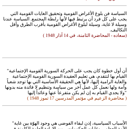
السياسة فن بلوغ الأغراض القومية وتحقيق الغايات القومية التي
يجب على كل فرد أن يرتبط فيها لأنها رابطة المجتمع. السياسة عندنا
وسيلة لا غاية، وسيلة لبلوغ الأغراض القومية بأقرب الطرق وأقل
التكاليف.
(سعاده - المحاضرة الثامنة، في 14 آذار 1948 )
"أن أول خطوة كان يجب على الحركة السورية القومية الإجتماعية
القيام بها لتتقدم، هي تعليم العقيدة السورية القومية الإجتماعية
والغاية الرامية إليها، لأنها هي الحقيقة الأساسية التي بها توجد شعباً
وأمة ولها نعمل كل عمل آخر من سياسة وتنظيم لا فائدة منه بدونها
ولا يجدي القيام به إن لم يكن متفرعاً عنها وعائداً إليها"
( محاضرة الزعيم في مؤتمر المدرسين 17 تموز 1948 )
"الأسباب السياسية، إذن لبقاء الفوضى هي وجود الهوّة بين غاية
الأمة العظمى وغايات الحكومات – بين الإرادة العامة الكامنة في