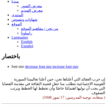
ميديا
معرض الصور
معرض الفيديو
المنتدى
شهادات ونصوص
الموقع
من نحن / مفاهيم الموقع
راسلونا
Languages
English
Español
باختصار
font size
decrease font size
increase font size
إن حرب العقائد التي أعلناها نحن، حين أعلنا تعاليمنا السورية
القومية الاجتماعية تتطلب منا جعل قضية الثقافة في مقدمة القضايا
التي يجب أن نوليها اهتمامًا خاصًا وأن نخطط لها الخطط ونرتب
الصفوف.
( سعاده، توجيه المدرسين: 17 تموز 1948)