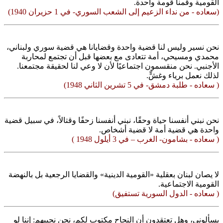
القومية وقمنا قومة واحدة.
(سعاده - من نداء الزعيم إلى الشعب السوري- في 1 حزيران 1940)
نحن نسير وليس لنا قضية واحدة وقضايانا هي قضية سوري ولبناني،
محمدي ومسيحي، أمة تتعادى مع بعضها قبل أن تجتمع لمحاربة
الأجنبي. نحن منقسمون اجتماعيًا لأن لا وعي لنا لحقيقة مجتمعنا.
لذلك نعمل برياء وغشٍّ.
( سعاده - طلبة دمشق- في 5 تشرين الثاني 1948)
نحن نبني أنفسنا حياة وحقًا، نبني أنفسنا زحفًا وقتالاً، في سبيل قضية
واحدة هي قضية أمة لا قضية أشخاص.
( سعاده - بشامون- الغرب – في 3 أيلول 1948 )
لا يصان لبنان بعقلية «القومية الدينية» والقضايا الرجعية بل بالنهضة
القومية الاجتماعية.
( سعاده - الدول السورية تستفيق)
يسألوني، وهل تعتقدون أن النجاح مكتوب لكم، نحن نجيبهم: إننا لو