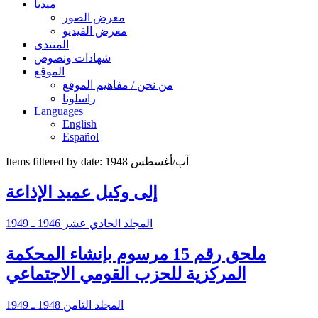
ميديا
معرض الصور
معرض الفيديو
المنتدى
شهادات ونصوص
الموقع
من نحن / مفاهيم الموقع
راسلونا
Languages
English
Español
Items filtered by date: آب/أغسطس 1948
إلى وكيل عميد الإذاعة
المجلد الحادي عشر 1946 ـ 1949
ملحق رقم 15 مرسوم بإنشاء المحكمة
المركزية للحزب القومي الاجتماعي
المجلد الثامن 1948 ـ 1949