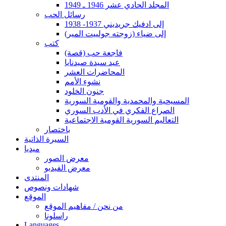
المجلد الحادي عشر 1946 ـ 1949
رسائل الحب
إلى ادفيك جريديني 1937- 1938
إلى ضياء (زوجته جولييت المير)
كتب
فاجعة حب (قصة)
عيد سيدة صيدنايا
المحاضرات العشر
نشوء الأمم
جنون الخلود
المسيحية والمحمدية والقومية السورية
الصراع الفكري في الأدب السوري
التعاليم السورية القومية الاجتماعية
باختصار
السيرة الذاتية
ميديا
معرض الصور
معرض الفيديو
المنتدى
شهادات ونصوص
الموقع
من نحن / مفاهيم الموقع
راسلونا
Languages