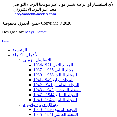
لأي استفسار أو الرغبة بنشر مواد عبر موقعنا الرجاء التواصل
معنا عبر البريد الالكتروني:
info@antoun-saadeh.com
جميع الحقوق محفوظة Copyright © 2026
Designed by:
Mays Domat
Goto Top
الرئيسية
الأعمال الكاملة
التسلسل الزمني
المجلد الأول 1921-1934
المجلد الثاني 1935 ـ 1937
المجلد الثالث 1938 ـ 1939
المجلد الرابع 1940-1941
المجلد الخامس 1941ـ 1942
المجلد السادس 1942 - 1943
المجلد السابع 1944 – 1947
المجلد الثامن 1948 ـ 1949
رسائل حزبية وقومية
المجلد التاسع 1926 - 1940
المجلد العاشر 1941 - 1945