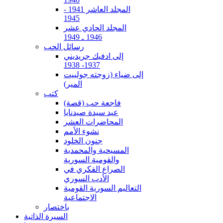
المجلد العاشر 1941 -
1945
المجلد الحادي عشر
1946 ـ 1949
رسائل الحب
إلى ادفيك جريديني
1937- 1938
إلى ضياء (زوجته جولييت
المير)
كتب
فاجعة حب (قصة)
عيد سيدة صيدنايا
المحاضرات العشر
نشوء الأمم
جنون الخلود
المسيحية والمحمدية
والقومية السورية
الصراع الفكري في
الأدب السوري
التعاليم السورية القومية
الاجتماعية
باختصار
السيرة الذاتية