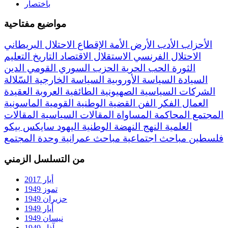
باختصار
مواضيع مفتاحية
الأحزاب
الأدب
الأرض
الأمة
الإقطاع
الاحتلال البريطاني
الاحتلال الفرنسي
الاستقلال
الاقتصاد
التاريخ
التعليم
الثورة
الحب
الحرية
الحزب السوري القومي
الدين
السيادة
السياسة الأوروبية
السياسة الخارجية
السّلالة
الشركات السياسية
الصهيونية
الطائفية
العروبة
العقيدة
العمال
الفكر
الفن
القضية الوطنية
القومية
الماسونية
المجتمع
المحاكمة
المساواة
المقالات السياسية
المقالات
العلمية
النهج
النهضة
الوطنية
اليهود
سايكس بيكو
فلسطين
مباحث اجتماعية
مباحث عمرانية
وحدة المجتمع
من التسلسل الزمني
أيار 2017
تموز 1949
حزيران 1949
أيار 1949
نيسان 1949
آذار 1949