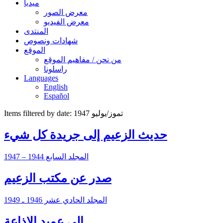
ميديا
معرض الصور
معرض الفيديو
المنتدى
شهادات ونصوص
الموقع
من نحن / مفاهيم الموقع
راسلونا
Languages
English
Español
Items filtered by date: تموز/يوليو 1947
حديث الزعيم إلى جريدة كل شيء
المجلد السابع 1944 – 1947
صدر عن مكتب الزعيم
المجلد الحادي عشر 1946 ـ 1949
إلى عميد الإذاعة