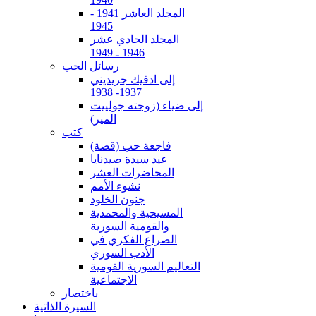
المجلد العاشر 1941 -
1945
المجلد الحادي عشر
1946 ـ 1949
رسائل الحب
إلى ادفيك جريديني
1937- 1938
إلى ضياء (زوجته جولييت
المير)
كتب
فاجعة حب (قصة)
عيد سيدة صيدنايا
المحاضرات العشر
نشوء الأمم
جنون الخلود
المسيحية والمحمدية
والقومية السورية
الصراع الفكري في
الأدب السوري
التعاليم السورية القومية
الاجتماعية
باختصار
السيرة الذاتية