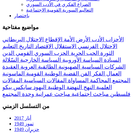
الصراع الفكري في الأدب السوري
التعاليم السورية القومية الاجتماعية
باختصار
مواضيع مفتاحية
الأحزاب
الأدب
الأرض
الأمة
الإقطاع
الاحتلال البريطاني
الاحتلال الفرنسي
الاستقلال
الاقتصاد
التاريخ
التعليم
الثورة
الحب
الحرية
الحزب السوري القومي
الدين
السيادة
السياسة الأوروبية
السياسة الخارجية
السّلالة
الشركات السياسية
الصهيونية
الطائفية
العروبة
العقيدة
العمال
الفكر
الفن
القضية الوطنية
القومية
الماسونية
المجتمع
المحاكمة
المساواة
المقالات السياسية
المقالات
العلمية
النهج
النهضة
الوطنية
اليهود
سايكس بيكو
فلسطين
مباحث اجتماعية
مباحث عمرانية
وحدة المجتمع
من التسلسل الزمني
أيار 2017
تموز 1949
حزيران 1949