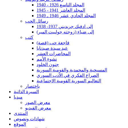
المجلد التاسع 1926 - 1940
المجلد العاشر 1941 - 1945
المجلد الحادي عشر 1946 ـ 1949
رسائل الحب
إلى ادفيك جريديني 1937- 1938
إلى ضياء (زوجته جولييت المير)
كتب
فاجعة حب (قصة)
عيد سيدة صيدنايا
المحاضرات العشر
نشوء الأمم
جنون الخلود
المسيحية والمحمدية والقومية السورية
الصراع الفكري في الأدب السوري
التعاليم السورية القومية الاجتماعية
باختصار
السيرة الذاتية
ميديا
معرض الصور
معرض الفيديو
المنتدى
شهادات ونصوص
الموقع