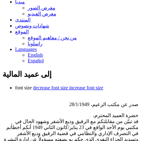
ميديا
معرض الصور
معرض الفيديو
المنتدى
شهادات ونصوص
الموقع
من نحن / مفاهيم الموقع
راسلونا
Languages
English
Español
إلى عميد المالية
font size
decrease font size
increase font size
صدر عن مكتب الزعيم، 28/1/1949
حضرة العميد المحترم،
قد تبيّن من مقابلتكم مع الرفيق وديع الأشقر وشهود الحال في
مكتبي يوم الأحد الواقع في 23 يناير/كانون الثاني 1949 أنكم أخطأتم
في التصرف الإداري والنظامي في قضية الرفيق وديع الأشقر
وتسديد الجزاء النقدي الذي حكم به بصفته مسؤولاً عن إدارة النشرة