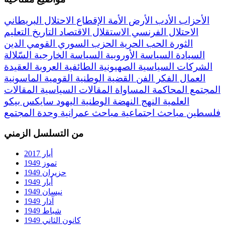
الأحزاب
الأدب
الأرض
الأمة
الإقطاع
الاحتلال البريطاني
الاحتلال الفرنسي
الاستقلال
الاقتصاد
التاريخ
التعليم
الثورة
الحب
الحرية
الحزب السوري القومي
الدين
السيادة
السياسة الأوروبية
السياسة الخارجية
السّلالة
الشركات السياسية
الصهيونية
الطائفية
العروبة
العقيدة
العمال
الفكر
الفن
القضية الوطنية
القومية
الماسونية
المجتمع
المحاكمة
المساواة
المقالات السياسية
المقالات
العلمية
النهج
النهضة
الوطنية
اليهود
سايكس بيكو
فلسطين
مباحث اجتماعية
مباحث عمرانية
وحدة المجتمع
من التسلسل الزمني
أيار 2017
تموز 1949
حزيران 1949
أيار 1949
نيسان 1949
آذار 1949
شباط 1949
كانون الثاني 1949