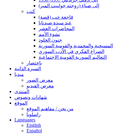
إلى ضياء (زوجته جولييت المير)
كتب
فاجعة حب (قصة)
عيد سيدة صيدنايا
المحاضرات العشر
نشوء الأمم
جنون الخلود
المسيحية والمحمدية والقومية السورية
الصراع الفكري في الأدب السوري
التعاليم السورية القومية الاجتماعية
باختصار
السيرة الذاتية
ميديا
معرض الصور
معرض الفيديو
المنتدى
شهادات ونصوص
الموقع
من نحن / مفاهيم الموقع
راسلونا
Languages
English
Español