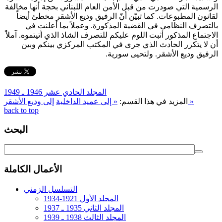
الرسمية التي صودرت من قبل الأمن العام اللبناني بحجة أنها مخالفة
لقانون المطبوعات. كما تبيّن أنّ الرفيق وديع الأشقر مخطئ أيضاً
بالتصرف النظامي في القضية المذكورة. وعملاً بما أعلنت في
الاجتماع المذكور أثبت اللوم عليكم للتصرف الشاذ الذي أتيتموه. آملاً
أن لا يتكرر الحادث الذي جرى في المكتب المركزي بينكم وبين
الرفيق وديع الأشقر. ولتحيى سورية.
المجلد الحادي عشر 1946 ـ 1949
إلى وديع الأشقر »
المزيد في هذا القسم:
« إلى عميد الداخلية
back to top
البحث
الأعمال الكاملة
التسلسل الزمني
المجلد الأول 1921-1934
المجلد الثاني 1935 ـ 1937
المجلد الثالث 1938 ـ 1939