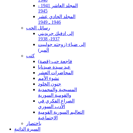
المجلد العاشر 1941 -
1945
المجلد الحادي عشر
1946 ـ 1949
رسائل الحب
إلى ادفيك جريديني
1937- 1938
إلى ضياء (زوجته جولييت
المير)
كتب
فاجعة حب (قصة)
عيد سيدة صيدنايا
المحاضرات العشر
نشوء الأمم
جنون الخلود
المسيحية والمحمدية
والقومية السورية
الصراع الفكري في
الأدب السوري
التعاليم السورية القومية
الاجتماعية
باختصار
السيرة الذاتية