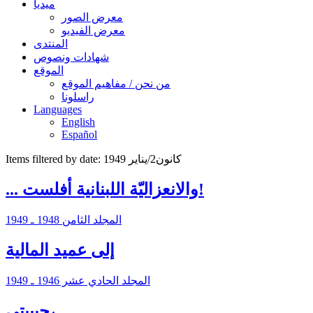
ميديا
معرض الصور
معرض الفيديو
المنتدى
شهادات ونصوص
الموقع
من نحن / مفاهيم الموقع
راسلونا
Languages
English
Español
Items filtered by date: كانون2/يناير 1949
... والانعزاليّة اللبنانية أفلست!
المجلد الثامن 1948 ـ 1949
إلى عميد المالية
المجلد الحادي عشر 1946 ـ 1949
حبيبتي،