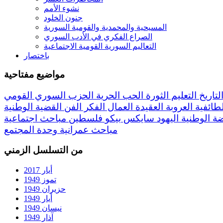
نشوء الأمم
جنون الخلود
المسيحية والمحمدية والقومية السورية
الصراع الفكري في الأدب السوري
التعاليم السورية القومية الاجتماعية
باختصار
مواضيع مفتاحية
لتاريخ
التعليم
الثورة
الحب
الحرية
الحزب السوري القومي
لطائفية
العروبة
العقيدة
العمال
الفكر
الفن
القضية الوطنية
ضة
الوطنية
اليهود
سايكس بيكو
فلسطين
مباحث اجتماعية
مباحث عمرانية
وحدة المجتمع
من التسلسل الزمني
أيار 2017
تموز 1949
حزيران 1949
أيار 1949
نيسان 1949
آذار 1949