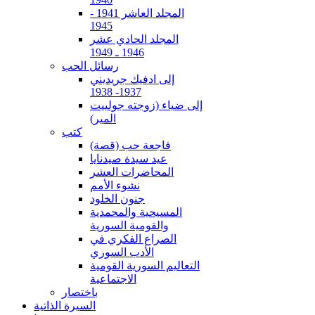
المجلد العاشر 1941 -
1945
المجلد الحادي عشر
1946 ـ 1949
رسائل الحب
إلى ادفيك جريديني
1937- 1938
إلى ضياء (زوجته جولييت
المير)
كتب
فاجعة حب (قصة)
عيد سيدة صيدنايا
المحاضرات العشر
نشوء الأمم
جنون الخلود
المسيحية والمحمدية
والقومية السورية
الصراع الفكري في
الأدب السوري
التعاليم السورية القومية
الاجتماعية
باختصار
السيرة الذاتية