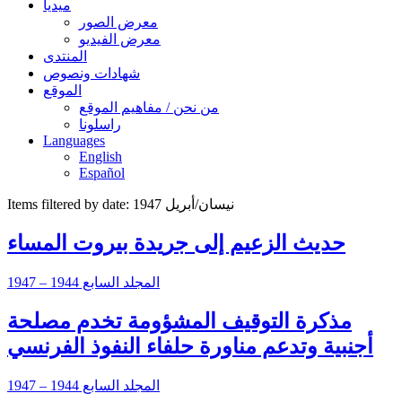
ميديا
معرض الصور
معرض الفيديو
المنتدى
شهادات ونصوص
الموقع
من نحن / مفاهيم الموقع
راسلونا
Languages
English
Español
Items filtered by date: نيسان/أبريل 1947
حديث الزعيم إلى جريدة بيروت المساء
المجلد السابع 1944 – 1947
مذكرة التوقيف المشؤومة تخدم مصلحة
أجنبية وتدعم مناورة حلفاء النفوذ الفرنسي
المجلد السابع 1944 – 1947