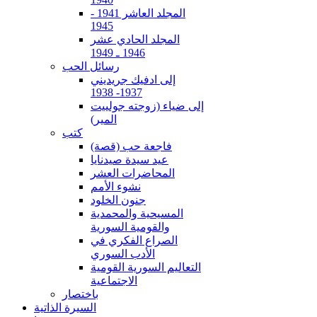
المجلد العاشر 1941 -
1945
المجلد الحادي عشر
1946 ـ 1949
رسائل الحب
إلى ادفيك جريديني
1937- 1938
إلى ضياء (زوجته جولييت
المير)
كتب
فاجعة حب (قصة)
عيد سيدة صيدنايا
المحاضرات العشر
نشوء الأمم
جنون الخلود
المسيحية والمحمدية
والقومية السورية
الصراع الفكري في
الأدب السوري
التعاليم السورية القومية
الاجتماعية
باختصار
السيرة الذاتية