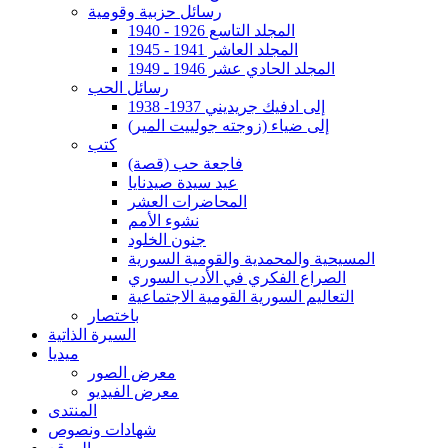
رسائل حزبية وقومية
المجلد التاسع 1926 - 1940
المجلد العاشر 1941 - 1945
المجلد الحادي عشر 1946 ـ 1949
رسائل الحب
إلى ادفيك جريديني 1937- 1938
إلى ضياء (زوجته جولييت المير)
كتب
فاجعة حب (قصة)
عيد سيدة صيدنايا
المحاضرات العشر
نشوء الأمم
جنون الخلود
المسيحية والمحمدية والقومية السورية
الصراع الفكري في الأدب السوري
التعاليم السورية القومية الاجتماعية
باختصار
السيرة الذاتية
ميديا
معرض الصور
معرض الفيديو
المنتدى
شهادات ونصوص