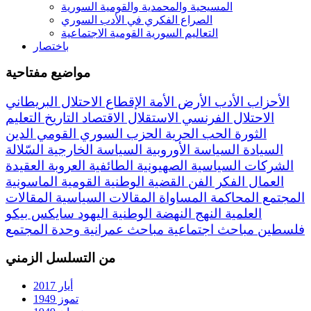
المسيحية والمحمدية والقومية السورية
الصراع الفكري في الأدب السوري
التعاليم السورية القومية الاجتماعية
باختصار
مواضيع مفتاحية
الأحزاب
الأدب
الأرض
الأمة
الإقطاع
الاحتلال البريطاني
الاحتلال الفرنسي
الاستقلال
الاقتصاد
التاريخ
التعليم
الثورة
الحب
الحرية
الحزب السوري القومي
الدين
السيادة
السياسة الأوروبية
السياسة الخارجية
السّلالة
الشركات السياسية
الصهيونية
الطائفية
العروبة
العقيدة
العمال
الفكر
الفن
القضية الوطنية
القومية
الماسونية
المجتمع
المحاكمة
المساواة
المقالات السياسية
المقالات
العلمية
النهج
النهضة
الوطنية
اليهود
سايكس بيكو
فلسطين
مباحث اجتماعية
مباحث عمرانية
وحدة المجتمع
من التسلسل الزمني
أيار 2017
تموز 1949