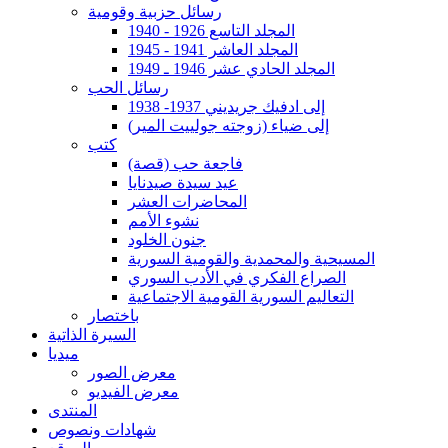
رسائل حزبية وقومية
المجلد التاسع 1926 - 1940
المجلد العاشر 1941 - 1945
المجلد الحادي عشر 1946 ـ 1949
رسائل الحب
إلى ادفيك جريديني 1937- 1938
إلى ضياء (زوجته جولييت المير)
كتب
فاجعة حب (قصة)
عيد سيدة صيدنايا
المحاضرات العشر
نشوء الأمم
جنون الخلود
المسيحية والمحمدية والقومية السورية
الصراع الفكري في الأدب السوري
التعاليم السورية القومية الاجتماعية
باختصار
السيرة الذاتية
ميديا
معرض الصور
معرض الفيديو
المنتدى
شهادات ونصوص