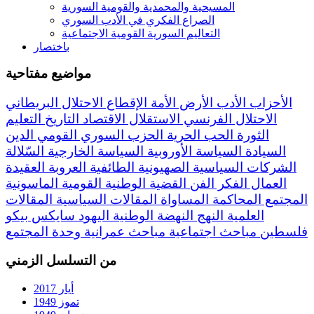
المسيحية والمحمدية والقومية السورية
الصراع الفكري في الأدب السوري
التعاليم السورية القومية الاجتماعية
باختصار
مواضيع مفتاحية
الأحزاب
الأدب
الأرض
الأمة
الإقطاع
الاحتلال البريطاني
الاحتلال الفرنسي
الاستقلال
الاقتصاد
التاريخ
التعليم
الثورة
الحب
الحرية
الحزب السوري القومي
الدين
السيادة
السياسة الأوروبية
السياسة الخارجية
السّلالة
الشركات السياسية
الصهيونية
الطائفية
العروبة
العقيدة
العمال
الفكر
الفن
القضية الوطنية
القومية
الماسونية
المجتمع
المحاكمة
المساواة
المقالات السياسية
المقالات
العلمية
النهج
النهضة
الوطنية
اليهود
سايكس بيكو
فلسطين
مباحث اجتماعية
مباحث عمرانية
وحدة المجتمع
من التسلسل الزمني
أيار 2017
تموز 1949