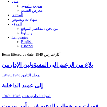
ميديا
معرض الصور
معرض الفيديو
المنتدى
شهادات ونصوص
الموقع
من نحن / مفاهيم الموقع
راسلونا
Languages
English
Español
Items filtered by date: آذار/مارس 1949
بلاغ من الزعيم إلى المسؤولين الإداريين
المجلد الثامن 1948 ـ 1949
إلى عميد الداخلية
المجلد الحادي عشر 1946 ـ 1949
فقرات من خطاب الزعيم في رأس بيروت