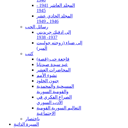
المجلد العاشر 1941 -
1945
المجلد الحادي عشر
1946 ـ 1949
رسائل الحب
إلى ادفيك جريديني
1937- 1938
إلى ضياء (زوجته جولييت
المير)
كتب
فاجعة حب (قصة)
عيد سيدة صيدنايا
المحاضرات العشر
نشوء الأمم
جنون الخلود
المسيحية والمحمدية
والقومية السورية
الصراع الفكري في
الأدب السوري
التعاليم السورية القومية
الاجتماعية
باختصار
السيرة الذاتية