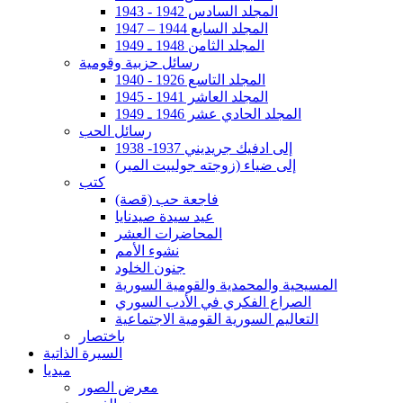
المجلد السادس 1942 - 1943
المجلد السابع 1944 – 1947
المجلد الثامن 1948 ـ 1949
رسائل حزبية وقومية
المجلد التاسع 1926 - 1940
المجلد العاشر 1941 - 1945
المجلد الحادي عشر 1946 ـ 1949
رسائل الحب
إلى ادفيك جريديني 1937- 1938
إلى ضياء (زوجته جولييت المير)
كتب
فاجعة حب (قصة)
عيد سيدة صيدنايا
المحاضرات العشر
نشوء الأمم
جنون الخلود
المسيحية والمحمدية والقومية السورية
الصراع الفكري في الأدب السوري
التعاليم السورية القومية الاجتماعية
باختصار
السيرة الذاتية
ميديا
معرض الصور