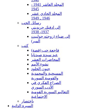
المجلد العاشر 1941 -
1945
المجلد الحادي عشر
1946 ـ 1949
رسائل الحب
إلى ادفيك جريديني
1937- 1938
إلى ضياء (زوجته جولييت
المير)
كتب
فاجعة حب (قصة)
عيد سيدة صيدنايا
المحاضرات العشر
نشوء الأمم
جنون الخلود
المسيحية والمحمدية
والقومية السورية
الصراع الفكري في
الأدب السوري
التعاليم السورية القومية
الاجتماعية
باختصار
السيرة الذاتية