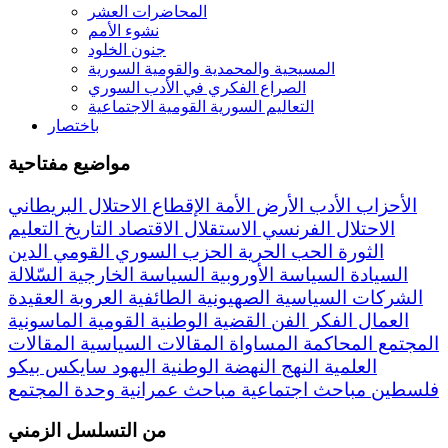
المحاضرات العشر
نشوء الأمم
جنون الخلود
المسيحية والمحمدية والقومية السورية
الصراع الفكري في الأدب السوري
التعاليم السورية القومية الاجتماعية
باختصار
مواضيع مفتاحية
الأحزاب
الأدب
الأرض
الأمة
الإقطاع
الاحتلال البريطاني
الاحتلال الفرنسي
الاستقلال
الاقتصاد
التاريخ
التعليم
الثورة
الحب
الحرية
الحزب السوري القومي
الدين
السيادة
السياسة الأوروبية
السياسة الخارجية
السّلالة
الشركات السياسية
الصهيونية
الطائفية
العروبة
العقيدة
العمال
الفكر
الفن
القضية الوطنية
القومية
الماسونية
المجتمع
المحاكمة
المساواة
المقالات السياسية
المقالات
العلمية
النهج
النهضة
الوطنية
اليهود
سايكس بيكو
فلسطين
مباحث اجتماعية
مباحث عمرانية
وحدة المجتمع
من التسلسل الزمني