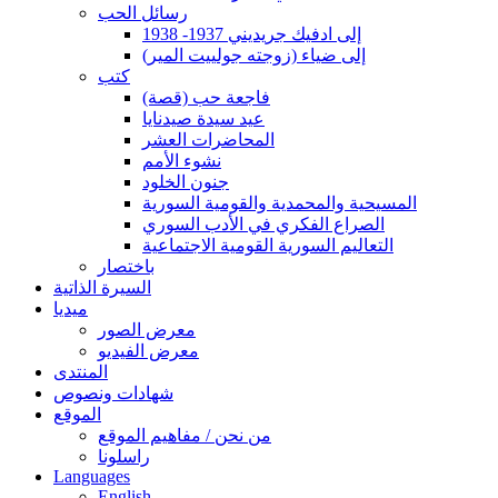
رسائل الحب
إلى ادفيك جريديني 1937- 1938
إلى ضياء (زوجته جولييت المير)
كتب
فاجعة حب (قصة)
عيد سيدة صيدنايا
المحاضرات العشر
نشوء الأمم
جنون الخلود
المسيحية والمحمدية والقومية السورية
الصراع الفكري في الأدب السوري
التعاليم السورية القومية الاجتماعية
باختصار
السيرة الذاتية
ميديا
معرض الصور
معرض الفيديو
المنتدى
شهادات ونصوص
الموقع
من نحن / مفاهيم الموقع
راسلونا
Languages
English