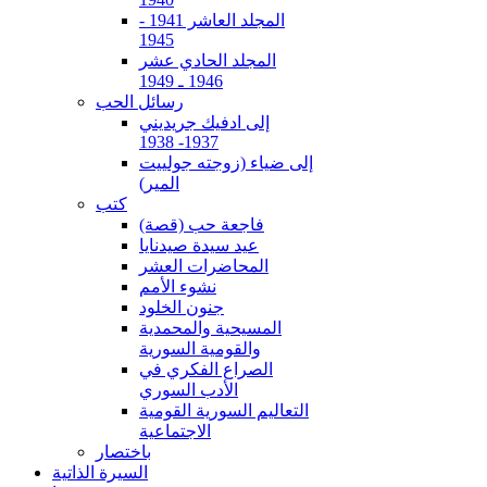
المجلد العاشر 1941 -
1945
المجلد الحادي عشر
1946 ـ 1949
رسائل الحب
إلى ادفيك جريديني
1937- 1938
إلى ضياء (زوجته جولييت
المير)
كتب
فاجعة حب (قصة)
عيد سيدة صيدنايا
المحاضرات العشر
نشوء الأمم
جنون الخلود
المسيحية والمحمدية
والقومية السورية
الصراع الفكري في
الأدب السوري
التعاليم السورية القومية
الاجتماعية
باختصار
السيرة الذاتية