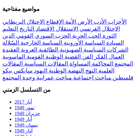
مواضيع مفتاحية
الأحزاب
الأدب
الأرض
الأمة
الإقطاع
الاحتلال البريطاني
الاحتلال الفرنسي
الاستقلال
الاقتصاد
التاريخ
التعليم
الثورة
الحب
الحرية
الحزب السوري القومي
الدين
السيادة
السياسة الأوروبية
السياسة الخارجية
السّلالة
الشركات السياسية
الصهيونية
الطائفية
العروبة
العقيدة
العمال
الفكر
الفن
القضية الوطنية
القومية
الماسونية
المجتمع
المحاكمة
المساواة
المقالات السياسية
المقالات
العلمية
النهج
النهضة
الوطنية
اليهود
سايكس بيكو
فلسطين
مباحث اجتماعية
مباحث عمرانية
وحدة المجتمع
من التسلسل الزمني
أيار 2017
تموز 1949
حزيران 1949
أيار 1949
نيسان 1949
آذار 1949