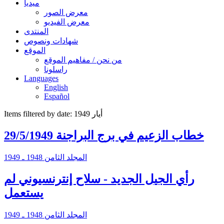
ميديا
معرض الصور
معرض الفيديو
المنتدى
شهادات ونصوص
الموقع
من نحن / مفاهيم الموقع
راسلونا
Languages
English
Español
Items filtered by date: أيار 1949
خطاب الزعيم في برج البراجنة 29/5/1949
المجلد الثامن 1948 ـ 1949
رأي الجيل الجديد - سلاح إنترنسيوني لم
يستعمل
المجلد الثامن 1948 ـ 1949