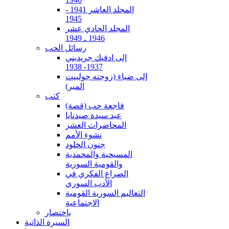
المجلد العاشر 1941 -
1945
المجلد الحادي عشر
1946 ـ 1949
رسائل الحب
إلى ادفيك جريديني
1937- 1938
إلى ضياء (زوجته جولييت
المير)
كتب
فاجعة حب (قصة)
عيد سيدة صيدنايا
المحاضرات العشر
نشوء الأمم
جنون الخلود
المسيحية والمحمدية
والقومية السورية
الصراع الفكري في
الأدب السوري
التعاليم السورية القومية
الاجتماعية
باختصار
السيرة الذاتية