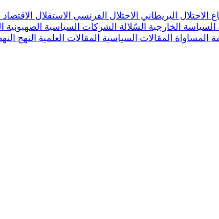
اع
الاحتلال البريطاني
الاحتلال الفرنسي
الاستقلال
الاقتصاد
ا
السياسة الخارجية
السّلالة
الشركات السياسية
الصهيونية
ا
مة
المساواة
المقالات السياسية
المقالات العلمية
النهج
النه