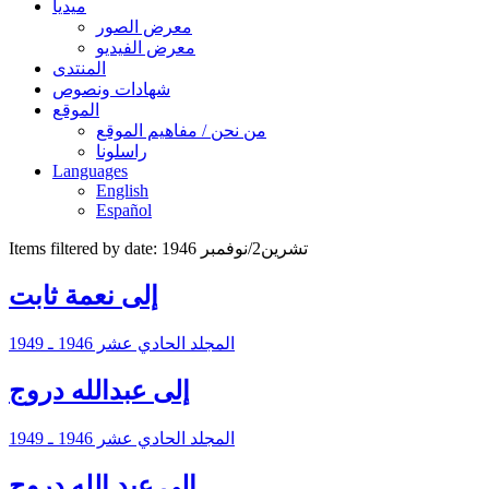
ميديا
معرض الصور
معرض الفيديو
المنتدى
شهادات ونصوص
الموقع
من نحن / مفاهيم الموقع
راسلونا
Languages
English
Español
Items filtered by date: تشرين2/نوفمبر 1946
إلى نعمة ثابت
المجلد الحادي عشر 1946 ـ 1949
إلى عبدالله دروج
المجلد الحادي عشر 1946 ـ 1949
إلى عبد الله دروج