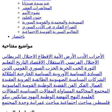
عيد سيدة صيدنايا
المحاضرات العشر
نشوء الأمم
جنون الخلود
المسيحية والمحمدية والقومية السورية
الصراع الفكري في الأدب السوري
التعاليم السورية القومية الاجتماعية
باختصار
مواضيع مفتاحية
الأحزاب
الأدب
الأرض
الأمة
الإقطاع
الاحتلال البريطاني
الاحتلال الفرنسي
الاستقلال
الاقتصاد
التاريخ
التعليم
الثورة
الحب
الحرية
الحزب السوري القومي
الدين
السيادة
السياسة الأوروبية
السياسة الخارجية
السّلالة
الشركات السياسية
الصهيونية
الطائفية
العروبة
العقيدة
العمال
الفكر
الفن
القضية الوطنية
القومية
الماسونية
المجتمع
المحاكمة
المساواة
المقالات السياسية
المقالات
العلمية
النهج
النهضة
الوطنية
اليهود
سايكس بيكو
فلسطين
مباحث اجتماعية
مباحث عمرانية
وحدة المجتمع