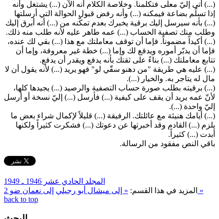
(...) أتى إليّ معلّى فتكلمنا. وخلاصة الكلام أنه الآن (...) يشتغل وأنه
إذا تسلّم بضاعة فيمكنه (...) وأنه رفض قبول الحوالة التي أرسلتها
(...) بأنه سيرسل إليك برقية يخبرك بعدم تمكّنه من (...) أنه أبرق إليك
وطلب منك تصفية الحساب (...) عمه طاهر عليه لأنه طلب منه ذلك.
(...) أكيداً مضموناً. فإما أن توقف معاملتك مع هذا (...) بقي لك عنده،
فإما أن يدبّر أموره ويدفع لك وإما (...) خطة غير معروفة، وإما أن
تتابع معاملتك (...) بناءً على ثقتك بأنه يدفع ويقدر أن يدفع.
(...) عليه هي طريقة "من دهنو سقّي لو" فهو يريد (...) لأنه يقول أن لا
مال له يتاجر به. والخيار (...).
(...) برقيته بطلب صورة حساب التصفية والرصيد (...) يجيدها كلها،
لأنّ عمه يريد أن يقف على كيفية (...) فأرسل (...) إليّ نسخة أو أرسل
إليّ واحدة (...).
(...) أيامك هنيئة مع عائلتك. الرفيقة (...) قليلاً لإكمال شراء بعض ما
يلزم (...) القادم وقد أخبرتها عن دعوتك (...) فشكرت كثيراً ولكنها
أبدت (...) كثيراً.
باقي النص مفقود من الرسالة.
المجلد الحادي عشر 1946 ـ 1949
إلى نعمان ضو 2 »
المزيد في هذا القسم:
« إلى ميشال أبو رجيلي
back to top
البحث