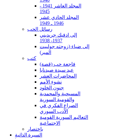
المجلد العاشر 1941 -
1945
المجلد الحادي عشر
1946 ـ 1949
رسائل الحب
إلى ادفيك جريديني
1937- 1938
إلى ضياء (زوجته جولييت
المير)
كتب
فاجعة حب (قصة)
عيد سيدة صيدنايا
المحاضرات العشر
نشوء الأمم
جنون الخلود
المسيحية والمحمدية
والقومية السورية
الصراع الفكري في
الأدب السوري
التعاليم السورية القومية
الاجتماعية
باختصار
السيرة الذاتية