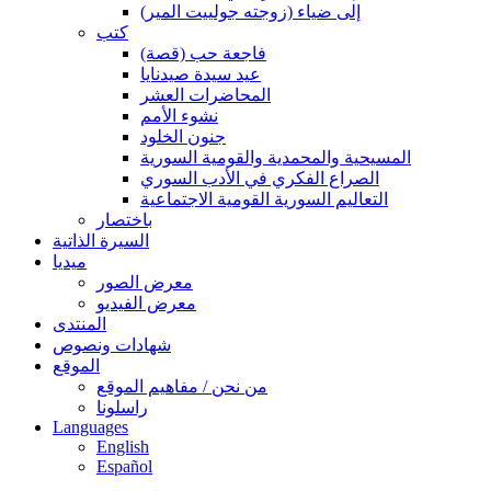
إلى ضياء (زوجته جولييت المير)
كتب
فاجعة حب (قصة)
عيد سيدة صيدنايا
المحاضرات العشر
نشوء الأمم
جنون الخلود
المسيحية والمحمدية والقومية السورية
الصراع الفكري في الأدب السوري
التعاليم السورية القومية الاجتماعية
باختصار
السيرة الذاتية
ميديا
معرض الصور
معرض الفيديو
المنتدى
شهادات ونصوص
الموقع
من نحن / مفاهيم الموقع
راسلونا
Languages
English
Español