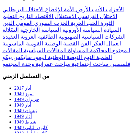
الأحزاب
الأدب
الأرض
الأمة
الإقطاع
الاحتلال البريطاني
الاحتلال الفرنسي
الاستقلال
الاقتصاد
التاريخ
التعليم
الثورة
الحب
الحرية
الحزب السوري القومي
الدين
السيادة
السياسة الأوروبية
السياسة الخارجية
السّلالة
الشركات السياسية
الصهيونية
الطائفية
العروبة
العقيدة
العمال
الفكر
الفن
القضية الوطنية
القومية
الماسونية
المجتمع
المحاكمة
المساواة
المقالات السياسية
المقالات
العلمية
النهج
النهضة
الوطنية
اليهود
سايكس بيكو
فلسطين
مباحث اجتماعية
مباحث عمرانية
وحدة المجتمع
من التسلسل الزمني
أيار 2017
تموز 1949
حزيران 1949
أيار 1949
نيسان 1949
آذار 1949
شباط 1949
كانون الثاني 1949