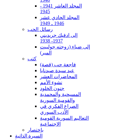
المجلد العاشر 1941 -
1945
المجلد الحادي عشر
1946 ـ 1949
رسائل الحب
إلى ادفيك جريديني
1937- 1938
إلى ضياء (زوجته جولييت
المير)
كتب
فاجعة حب (قصة)
عيد سيدة صيدنايا
المحاضرات العشر
نشوء الأمم
جنون الخلود
المسيحية والمحمدية
والقومية السورية
الصراع الفكري في
الأدب السوري
التعاليم السورية القومية
الاجتماعية
باختصار
السيرة الذاتية