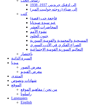
رسائل الحب
إلى ادفيك جريديني 1937- 1938
إلى ضياء (زوجته جولييت المير)
كتب
فاجعة حب (قصة)
عيد سيدة صيدنايا
المحاضرات العشر
نشوء الأمم
جنون الخلود
المسيحية والمحمدية والقومية السورية
الصراع الفكري في الأدب السوري
التعاليم السورية القومية الاجتماعية
باختصار
السيرة الذاتية
ميديا
معرض الصور
معرض الفيديو
المنتدى
شهادات ونصوص
الموقع
من نحن / مفاهيم الموقع
راسلونا
Languages
English