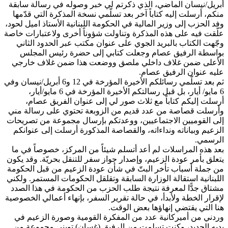
أبريل/نيسان الماضي، الذي ذكرتم لي خبر وصوله في رسالة سابقة
منكم، أرسلت إليه كتاباً آخر بعد تسلّمي نسخة المذكرة التي قدّمها
وفد الحزب إلى وزير المالية في الحكومة اللبنانية الأستاذ اميل لحود،
علّقت فيه على هذه المذكرة وتناولت شؤوناً أخرى ولاعتبارات خاصة
وجّهت الكتاب بالبريد الجوي على عنوان مكتب عبر الحدود الثاني
بواسطة الرفيق عصام وجعلت كتابي إلى حضرة رئيس المجلس
الأعلى ضمن غلاف داخلي ملصق ووضعت هذا ضمن غلاف خارجي
عليه عنوان الرفيق عصام.
ثم بعد تسلّمي رسائلكم الأخيرة المؤرخة في 12 و6 أبريل/نيسان وفي
6 مايو/ أيار، بل قبل رسالتكم الأخيرة المؤرخة في 6 مايو/أيار،
أرسلت إليكم كتاباً مع ثلاث صور لي إلى عنوان الفريق عصام،
وأرسلت قصاصة من عدد قديم من الزوبعة تحتوي على رسالة مني
إلى القوميين الاجتماعيين، ووعدتكم بإرسال مجموعة من تصريحات
الزعيم وبياناته ونداءاته، والقصاصة المذكورة أرسلت إلى عنوانكم
الرسمي.
بعد هذه المراسلات لم أعد أتسلم شيئاً من المركز، خصوصاً في ما
يتعلق بأمر عودة الزعيم، وإصدار جواز سفر للتنقل بحريّة. وقد يكون
من جملة أسباب تأخر البتّ في شأن عودة الزعيم من قبل الحكومة
اللبنانية استقالة الوزارة السابقة وتقلقل الحكومات المستمر. ولكني
مشتاق جدًّا لمعرفة نتيجة طلب الحزب من الحكومة في هذا الصدد
لإقرار الخطة ولأبدأ، في حالة تقرير السفر، بإنهاء أعمالي الخصوصية
هنا التي يقتضي إنهاؤها بعض الوقت.
وردني من أميركانية عدد من المفكرة القومية وصورة الزعيم في
يديه الحديد، وكنت تسلمت من الرفيق (غسان) تويني مجموعة من