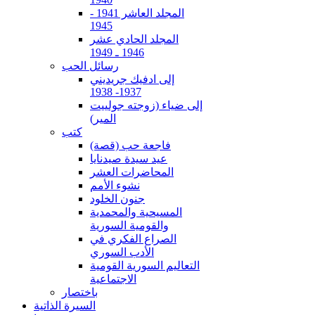
المجلد العاشر 1941 -
1945
المجلد الحادي عشر
1946 ـ 1949
رسائل الحب
إلى ادفيك جريديني
1937- 1938
إلى ضياء (زوجته جولييت
المير)
كتب
فاجعة حب (قصة)
عيد سيدة صيدنايا
المحاضرات العشر
نشوء الأمم
جنون الخلود
المسيحية والمحمدية
والقومية السورية
الصراع الفكري في
الأدب السوري
التعاليم السورية القومية
الاجتماعية
باختصار
السيرة الذاتية