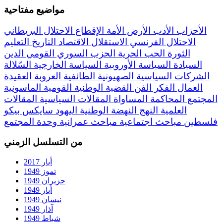
مواضيع مفتاحية
الأحزاب
الأدب
الأرض
الأمة
الإقطاع
الاحتلال البريطاني
الاحتلال الفرنسي
الاستقلال
الاقتصاد
التاريخ
التعليم
الثورة
الحب
الحرية
الحزب السوري القومي
الدين
السيادة
السياسة الأوروبية
السياسة الخارجية
السّلالة
الشركات السياسية
الصهيونية
الطائفية
العروبة
العقيدة
العمال
الفكر
الفن
القضية الوطنية
القومية
الماسونية
المجتمع
المحاكمة
المساواة
المقالات السياسية
المقالات
العلمية
النهج
النهضة
الوطنية
اليهود
سايكس بيكو
فلسطين
مباحث اجتماعية
مباحث عمرانية
وحدة المجتمع
من التسلسل الزمني
أيار 2017
تموز 1949
حزيران 1949
أيار 1949
نيسان 1949
آذار 1949
شباط 1949