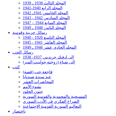
المجلد الثالث 1938 ـ 1939
المجلد الرابع 1940-1941
المجلد الخامس 1941ـ 1942
المجلد السادس 1942 - 1943
المجلد السابع 1944 – 1947
المجلد الثامن 1948 ـ 1949
رسائل حزبية وقومية
المجلد التاسع 1926 - 1940
المجلد العاشر 1941 - 1945
المجلد الحادي عشر 1946 ـ 1949
رسائل الحب
إلى ادفيك جريديني 1937- 1938
إلى ضياء (زوجته جولييت المير)
كتب
فاجعة حب (قصة)
عيد سيدة صيدنايا
المحاضرات العشر
نشوء الأمم
جنون الخلود
المسيحية والمحمدية والقومية السورية
الصراع الفكري في الأدب السوري
التعاليم السورية القومية الاجتماعية
باختصار