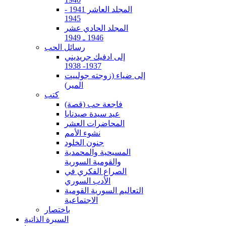
المجلد العاشر 1941 -
1945
المجلد الحادي عشر
1946 ـ 1949
رسائل الحب
إلى ادفيك جريديني
1937- 1938
إلى ضياء (زوجته جولييت
المير)
كتب
فاجعة حب (قصة)
عيد سيدة صيدنايا
المحاضرات العشر
نشوء الأمم
جنون الخلود
المسيحية والمحمدية
والقومية السورية
الصراع الفكري في
الأدب السوري
التعاليم السورية القومية
الاجتماعية
باختصار
السيرة الذاتية