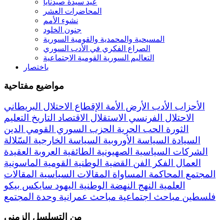
عيد سيدة صيدنايا
المحاضرات العشر
نشوء الأمم
جنون الخلود
المسيحية والمحمدية والقومية السورية
الصراع الفكري في الأدب السوري
التعاليم السورية القومية الاجتماعية
باختصار
مواضيع مفتاحية
الأحزاب
الأدب
الأرض
الأمة
الإقطاع
الاحتلال البريطاني
الاحتلال الفرنسي
الاستقلال
الاقتصاد
التاريخ
التعليم
الثورة
الحب
الحرية
الحزب السوري القومي
الدين
السيادة
السياسة الأوروبية
السياسة الخارجية
السّلالة
الشركات السياسية
الصهيونية
الطائفية
العروبة
العقيدة
العمال
الفكر
الفن
القضية الوطنية
القومية
الماسونية
المجتمع
المحاكمة
المساواة
المقالات السياسية
المقالات
العلمية
النهج
النهضة
الوطنية
اليهود
سايكس بيكو
فلسطين
مباحث اجتماعية
مباحث عمرانية
وحدة المجتمع
من التسلسل الزمني