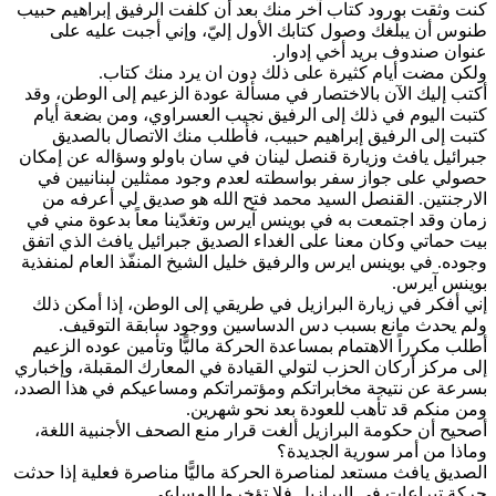
كنت وثقت بورود كتاب آخر منك بعد أن كلفت الرفيق إبراهيم حبيب
طنوس أن يبلّغك وصول كتابك الأول إليّ، وإني أجبت عليه على
عنوان صندوف بريد أخي إدوار.
ولكن مضت أيام كثيرة على ذلك دون ان يرد منك كتاب.
أكتب إليك الآن بالاختصار في مسألة عودة الزعيم إلى الوطن، وقد
كتبت اليوم في ذلك إلى الرفيق نجيب العسراوي، ومن بضعة أيام
كتبت إلى الرفيق إبراهيم حبيب، فأطلب ‎‏منك الاتصال بالصديق
جبرائيل يافث وزيارة قنصل لينان في سان باولو وسؤاله عن إمكان
حصولي على جواز سفر بواسطته لعدم وجود ممثلين لبنانيين في
الارجنتين. القنصل السيد محمد فتح الله هو صديق لي أعرفه من
زمان وقد اجتمعت به في بوينس آيرس وتغدّينا معاً بدعوة مني في
بيت حماتي وكان معنا على الغداء الصديق جبرائيل يافث الذي اتفق
وجوده. في بوينس ايرس والرفيق خليل الشيخ المنفّذ العام لمنفذية
بوينس آيرس.
إني أفكر في زيارة البرازيل في طريقي إلى الوطن، إذا أمكن ذلك
ولم يحدث مانع بسبب دس الدساسين ووجود سابقة التوقيف.
أطلب مكرراً الاهتمام بمساعدة الحركة ماليًّا وتأمين عوده الزعيم
إلى مركز أركان الحزب لتولي القيادة في المعارك المقبلة، وإخباري
بسرعة عن نتيجة مخابراتكم ومؤتمراتكم ومساعيكم في هذا الصدد،
ومن منكم قد تأهب للعودة بعد نحو شهرين.
أصحيح أن حكومة البرازيل ألغت قرار منع الصحف الأجنبية اللغة،
وماذا من أمر سورية الجديدة؟
الصديق يافث مستعد لمناصرة الحركة ماليًّا مناصرة فعلية إذا حدثت
حركة تبراعات في البرازيل فلا تؤخروا المساعي.