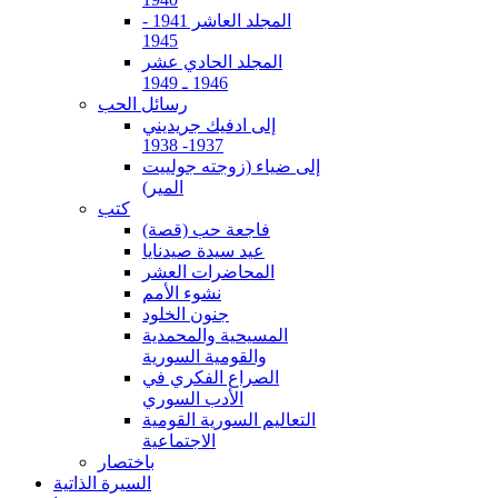
المجلد العاشر 1941 -
1945
المجلد الحادي عشر
1946 ـ 1949
رسائل الحب
إلى ادفيك جريديني
1937- 1938
إلى ضياء (زوجته جولييت
المير)
كتب
فاجعة حب (قصة)
عيد سيدة صيدنايا
المحاضرات العشر
نشوء الأمم
جنون الخلود
المسيحية والمحمدية
والقومية السورية
الصراع الفكري في
الأدب السوري
التعاليم السورية القومية
الاجتماعية
باختصار
السيرة الذاتية