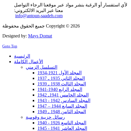
لأي استفسار أو الرغبة بنشر مواد عبر موقعنا الرجاء التواصل
معنا عبر البريد الالكتروني:
info@antoun-saadeh.com
جميع الحقوق محفوظة Copyright © 2026
Designed by:
Mays Domat
Goto Top
الرئيسية
الأعمال الكاملة
التسلسل الزمني
المجلد الأول 1921-1934
المجلد الثاني 1935 ـ 1937
المجلد الثالث 1938 ـ 1939
المجلد الرابع 1940-1941
المجلد الخامس 1941ـ 1942
المجلد السادس 1942 - 1943
المجلد السابع 1944 – 1947
المجلد الثامن 1948 ـ 1949
رسائل حزبية وقومية
المجلد التاسع 1926 - 1940
المجلد العاشر 1941 - 1945