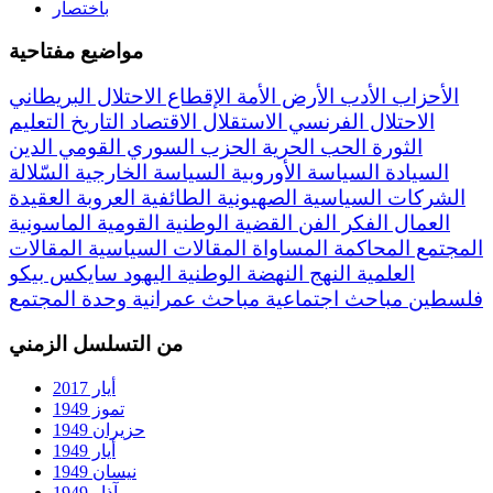
باختصار
مواضيع مفتاحية
الأحزاب
الأدب
الأرض
الأمة
الإقطاع
الاحتلال البريطاني
الاحتلال الفرنسي
الاستقلال
الاقتصاد
التاريخ
التعليم
الثورة
الحب
الحرية
الحزب السوري القومي
الدين
السيادة
السياسة الأوروبية
السياسة الخارجية
السّلالة
الشركات السياسية
الصهيونية
الطائفية
العروبة
العقيدة
العمال
الفكر
الفن
القضية الوطنية
القومية
الماسونية
المجتمع
المحاكمة
المساواة
المقالات السياسية
المقالات
العلمية
النهج
النهضة
الوطنية
اليهود
سايكس بيكو
فلسطين
مباحث اجتماعية
مباحث عمرانية
وحدة المجتمع
من التسلسل الزمني
أيار 2017
تموز 1949
حزيران 1949
أيار 1949
نيسان 1949
آذار 1949