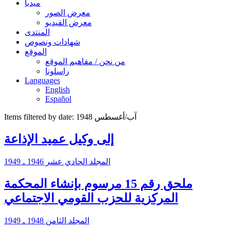
ميديا
معرض الصور
معرض الفيديو
المنتدى
شهادات ونصوص
الموقع
من نحن / مفاهيم الموقع
راسلونا
Languages
English
Español
Items filtered by date: آب/أغسطس 1948
إلى وكيل عميد الإذاعة
المجلد الحادي عشر 1946 ـ 1949
ملحق رقم 15 مرسوم بإنشاء المحكمة
المركزية للحزب القومي الاجتماعي
المجلد الثامن 1948 ـ 1949