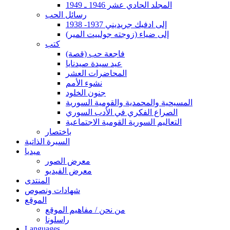
المجلد الحادي عشر 1946 ـ 1949
رسائل الحب
إلى ادفيك جريديني 1937- 1938
إلى ضياء (زوجته جولييت المير)
كتب
فاجعة حب (قصة)
عيد سيدة صيدنايا
المحاضرات العشر
نشوء الأمم
جنون الخلود
المسيحية والمحمدية والقومية السورية
الصراع الفكري في الأدب السوري
التعاليم السورية القومية الاجتماعية
باختصار
السيرة الذاتية
ميديا
معرض الصور
معرض الفيديو
المنتدى
شهادات ونصوص
الموقع
من نحن / مفاهيم الموقع
راسلونا
Languages