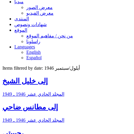
ميديا
معرض الصور
معرض الفيديو
المنتدى
شهادات ونصوص
الموقع
من نحن / مفاهيم الموقع
راسلونا
Languages
English
Español
Items filtered by date: أيلول/سبتمبر 1946
إلى خليل الشيخ
المجلد الحادي عشر 1946 ـ 1949
إلى مطانس ضاحي
المجلد الحادي عشر 1946 ـ 1949
حبيبتي،