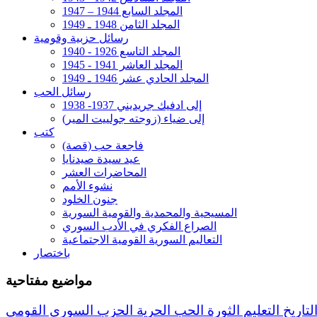
المجلد السابع 1944 – 1947
المجلد الثامن 1948 ـ 1949
رسائل حزبية وقومية
المجلد التاسع 1926 - 1940
المجلد العاشر 1941 - 1945
المجلد الحادي عشر 1946 ـ 1949
رسائل الحب
إلى ادفيك جريديني 1937- 1938
إلى ضياء (زوجته جولييت المير)
كتب
فاجعة حب (قصة)
عيد سيدة صيدنايا
المحاضرات العشر
نشوء الأمم
جنون الخلود
المسيحية والمحمدية والقومية السورية
الصراع الفكري في الأدب السوري
التعاليم السورية القومية الاجتماعية
باختصار
مواضيع مفتاحية
لتاريخ
التعليم
الثورة
الحب
الحرية
الحزب السوري القومي