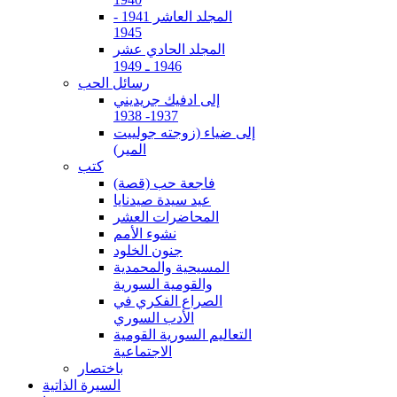
المجلد العاشر 1941 -
1945
المجلد الحادي عشر
1946 ـ 1949
رسائل الحب
إلى ادفيك جريديني
1937- 1938
إلى ضياء (زوجته جولييت
المير)
كتب
فاجعة حب (قصة)
عيد سيدة صيدنايا
المحاضرات العشر
نشوء الأمم
جنون الخلود
المسيحية والمحمدية
والقومية السورية
الصراع الفكري في
الأدب السوري
التعاليم السورية القومية
الاجتماعية
باختصار
السيرة الذاتية