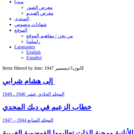
ميديا
معرض الصور
معرض الفيديو
المنتدى
شهادات ونصوص
الموقع
من نحن / مفاهيم الموقع
راسلونا
Languages
English
Español
Items filtered by date: كانون1/ديسمبر 1947
‏ إلى هشام شرابي
المجلد الحادي عشر 1946 ـ 1949
خطاب الزعيم في ديك المحدي
المجلد السابع 1944 – 1947
أنانية ومحبة الذات تعاليمها الفوضوية الغريبة