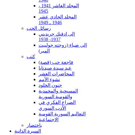
المجلد العاشر 1941 -
1945
المجلد الحادي عشر
1946 ـ 1949
رسائل الحب
إلى ادفيك جريديني
1937- 1938
إلى ضياء (زوجته جولييت
المير)
كتب
فاجعة حب (قصة)
عيد سيدة صيدنايا
المحاضرات العشر
نشوء الأمم
جنون الخلود
المسيحية والمحمدية
والقومية السورية
الصراع الفكري في
الأدب السوري
التعاليم السورية القومية
الاجتماعية
باختصار
السيرة الذاتية