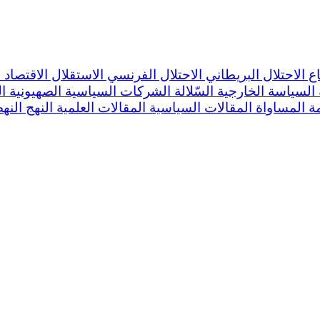
اع
الاحتلال البريطاني
الاحتلال الفرنسي
الاستقلال
الاقتصاد
ا
السياسة الخارجية
السّلالة
الشركات السياسية
الصهيونية
ا
مة
المساواة
المقالات السياسية
المقالات العلمية
النهج
النه