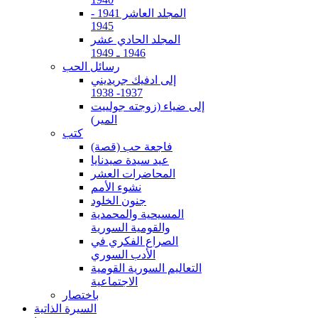
المجلد العاشر 1941 -
1945
المجلد الحادي عشر
1946 ـ 1949
رسائل الحب
إلى ادفيك جريديني
1937- 1938
إلى ضياء (زوجته جولييت
المير)
كتب
فاجعة حب (قصة)
عيد سيدة صيدنايا
المحاضرات العشر
نشوء الأمم
جنون الخلود
المسيحية والمحمدية
والقومية السورية
الصراع الفكري في
الأدب السوري
التعاليم السورية القومية
الاجتماعية
باختصار
السيرة الذاتية