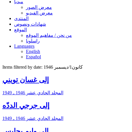
ميديا
معرض الصور
معرض الفيديو
المنتدى
شهادات ونصوص
الموقع
من نحن / مفاهيم الموقع
راسلونا
Languages
English
Español
Items filtered by date: كانون1/ديسمبر 1946
إلى غسان تويني
المجلد الحادي عشر 1946 ـ 1949
إلى جرجي الددّه
المجلد الحادي عشر 1946 ـ 1949
إلى وليم بحليس