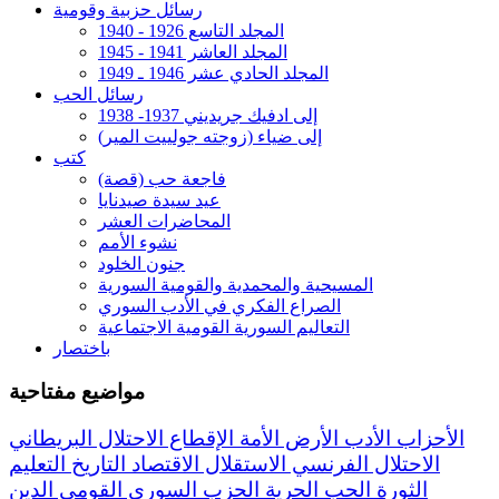
رسائل حزبية وقومية
المجلد التاسع 1926 - 1940
المجلد العاشر 1941 - 1945
المجلد الحادي عشر 1946 ـ 1949
رسائل الحب
إلى ادفيك جريديني 1937- 1938
إلى ضياء (زوجته جولييت المير)
كتب
فاجعة حب (قصة)
عيد سيدة صيدنايا
المحاضرات العشر
نشوء الأمم
جنون الخلود
المسيحية والمحمدية والقومية السورية
الصراع الفكري في الأدب السوري
التعاليم السورية القومية الاجتماعية
باختصار
مواضيع مفتاحية
الأحزاب
الأدب
الأرض
الأمة
الإقطاع
الاحتلال البريطاني
الاحتلال الفرنسي
الاستقلال
الاقتصاد
التاريخ
التعليم
الثورة
الحب
الحرية
الحزب السوري القومي
الدين