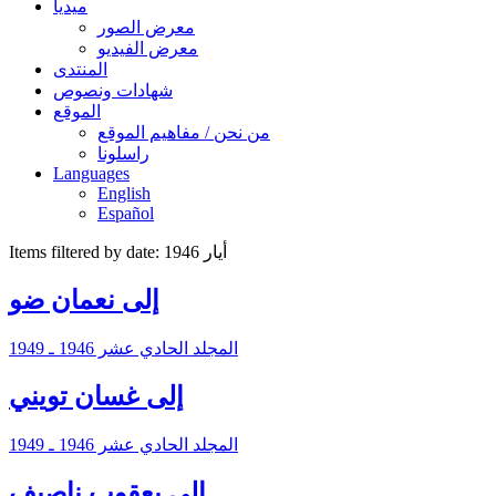
ميديا
معرض الصور
معرض الفيديو
المنتدى
شهادات ونصوص
الموقع
من نحن / مفاهيم الموقع
راسلونا
Languages
English
Español
Items filtered by date: أيار 1946
إلى نعمان ضو
المجلد الحادي عشر 1946 ـ 1949
إلى غسان تويني
المجلد الحادي عشر 1946 ـ 1949
إلى يعقوب ناصيف