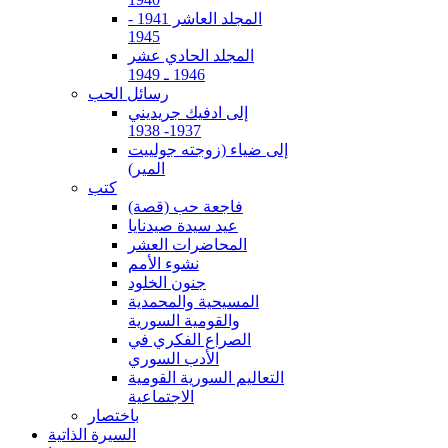
المجلد العاشر 1941 -
1945
المجلد الحادي عشر
1946 ـ 1949
رسائل الحب
إلى ادفيك جريديني
1937- 1938
إلى ضياء (زوجته جولييت
المير)
كتب
فاجعة حب (قصة)
عيد سيدة صيدنايا
المحاضرات العشر
نشوء الأمم
جنون الخلود
المسيحية والمحمدية
والقومية السورية
الصراع الفكري في
الأدب السوري
التعاليم السورية القومية
الاجتماعية
باختصار
السيرة الذاتية