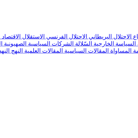
اع
الاحتلال البريطاني
الاحتلال الفرنسي
الاستقلال
الاقتصاد
ا
السياسة الخارجية
السّلالة
الشركات السياسية
الصهيونية
ا
مة
المساواة
المقالات السياسية
المقالات العلمية
النهج
النه